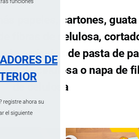
tras funciones
ás papeles, cartones, guata
de fibras de celulosa, cortad
más artículos de pasta de pa
RADORES DE
uata de celulosa o napa de f
TERIOR
de celulosa
 registre ahora su
DE CONTENIDOS
 el siguiente