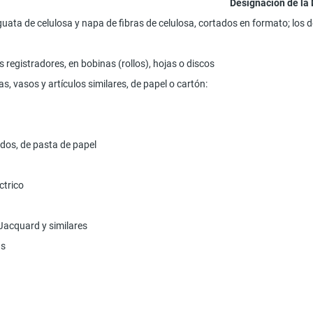
Designación de la
ata de celulosa y napa de fibras de celulosa, cortados en formato; los de
registradores, en bobinas (rollos), hojas o discos
as, vasos y artículos similares, de papel o cartón:
dos, de pasta de papel
ctrico
Jacquard y similares
as