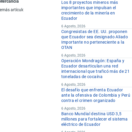
 Mercancía
Los 8 proyectos mineros más
importantes que impulsan el
más artículos de pasta de papel, papel, cartón, guata de celulosa o napa
crecimiento de la minería en
Ecuador
6 Agosto, 2026
Congresistas de EE. UU. proponen
que Ecuador sea designado Aliado
Importante no perteneciente a la
OTAN
6 Agosto, 2026
Operación Mondragón: España y
Ecuador desarticulan una red
internacional que traficó más de 21
toneladas de cocaína
6 Agosto, 2026
El desafío que enfrenta Ecuador
ante la ofensiva de Colombia y Perú
contra el crimen organizado
6 Agosto, 2026
Banco Mundial destina USD 3,5
millones para fortalecer el sistema
eléctrico de Ecuador