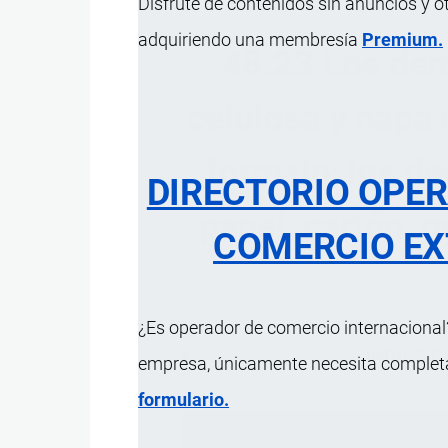
Disfrute de contenidos sin anuncios y o
adquiriendo una membresía
Premium.
48.23 Los dem
celulosa y napa 
formato; los de
DIRECTORIO OPE
papel, cartón, g
COMERCIO EX
¿Es operador de comercio internacional?
ÍNDICE 
empresa, únicamente necesita completar
formulario.