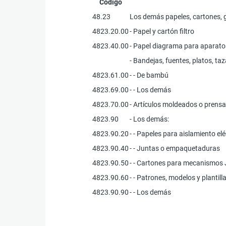
Código
48.23
Los demás papeles, cartones, gu
4823.20.00
- Papel y cartón filtro
4823.40.00
- Papel diagrama para aparatos 
- Bandejas, fuentes, platos, taz
4823.61.00
- - De bambú
4823.69.00
- - Los demás
4823.70.00
- Artículos moldeados o prensa
4823.90
- Los demás:
4823.90.20
- - Papeles para aislamiento elé
4823.90.40
- - Juntas o empaquetaduras
4823.90.50
- - Cartones para mecanismos 
4823.90.60
- - Patrones, modelos y plantill
4823.90.90
- - Los demás