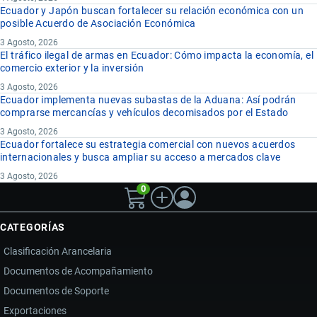
Ecuador y Japón buscan fortalecer su relación económica con un
posible Acuerdo de Asociación Económica
3 Agosto, 2026
El tráfico ilegal de armas en Ecuador: Cómo impacta la economía, el
comercio exterior y la inversión
3 Agosto, 2026
Ecuador implementa nuevas subastas de la Aduana: Así podrán
comprarse mercancías y vehículos decomisados por el Estado
3 Agosto, 2026
Ecuador fortalece su estrategia comercial con nuevos acuerdos
internacionales y busca ampliar su acceso a mercados clave
3 Agosto, 2026
0
CATEGORÍAS
Clasificación Arancelaria
Documentos de Acompañamiento
Documentos de Soporte
Exportaciones