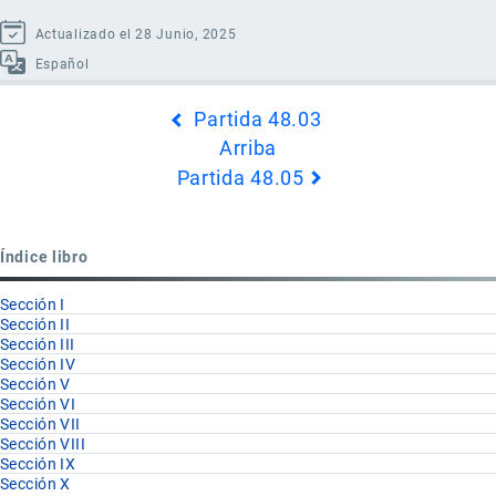
Actualizado el 28 Junio, 2025
Español
Enlaces
Partida 48.03
transversales
Arriba
de
Partida 48.05
Book
para
Partida
Índice libro
48.04
Sección I
Sección II
Sección III
Sección IV
Sección V
Sección VI
Sección VII
Sección VIII
Sección IX
Sección X