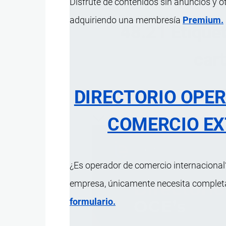
Disfrute de contenidos sin anuncios y o
adquiriendo una membresía
Premium.
48.21 Etiquet
car
DIRECTORIO OPE
ÍNDICE 
COMERCIO EX
¿Es operador de comercio internacional?
empresa, únicamente necesita completar
formulario.