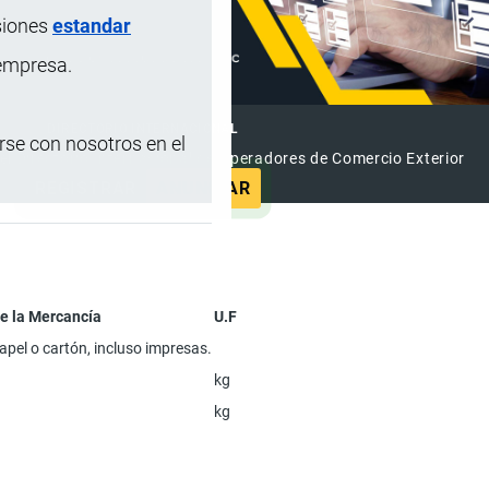
siones
estandar
 empresa.
DIRECTORIO INTERNACIONAL
se con nosotros en el
el Directorio Internacional de Operadores de Comercio Exterior
REGISTRAR
ANUNCIAR
e la Mercancía
U.F
apel o cartón, incluso impresas.
kg
kg