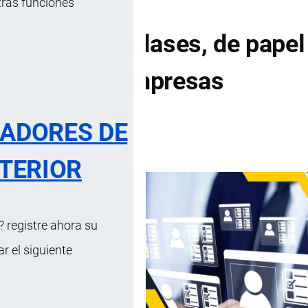
tras funciones
as de todas clases, de papel
tón, incluso impresas
RADORES DE
DE CONTENIDOS
TERIOR
 registre ahora su
 el siguiente