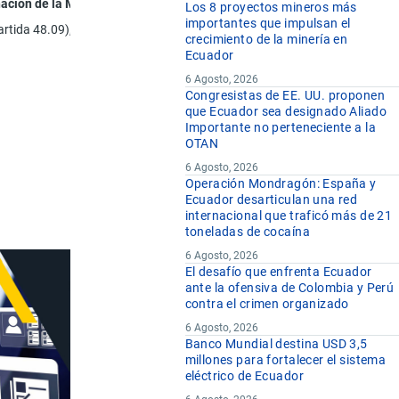
ación de la Mercancía
Los 8 proyectos mineros más
importantes que impulsan el
artida 48.09), clisés de mimeógrafo («stencils») completos y planchas off
crecimiento de la minería en
Ecuador
6 Agosto, 2026
Congresistas de EE. UU. proponen
que Ecuador sea designado Aliado
Importante no perteneciente a la
OTAN
6 Agosto, 2026
Operación Mondragón: España y
Ecuador desarticulan una red
internacional que traficó más de 21
toneladas de cocaína
6 Agosto, 2026
El desafío que enfrenta Ecuador
ante la ofensiva de Colombia y Perú
contra el crimen organizado
6 Agosto, 2026
Banco Mundial destina USD 3,5
millones para fortalecer el sistema
eléctrico de Ecuador