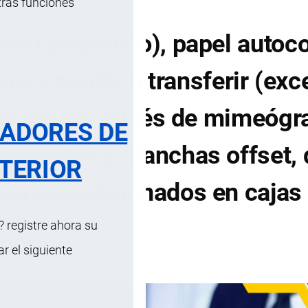
tras funciones
ón (carbónico), papel autoco
ara copiar o transferir (exc
ida 4809), clisés de mimeógr
RADORES DE
completos y planchas offset, 
TERIOR
luso acondicionados en cajas
 registre ahora su
DE CONTENIDOS
 el siguiente