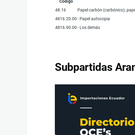
Código
48.16
Papel carbón (carbónico), pape
4816.20.00
- Papel autocopia
4816.90.00
- Los demás
Subpartidas Aran