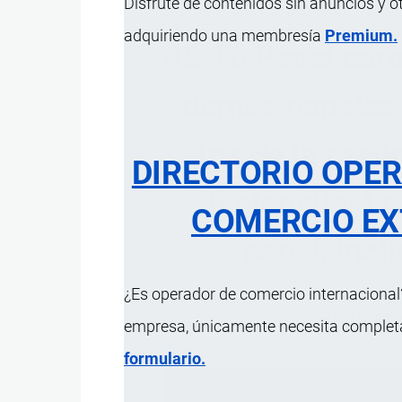
Disfrute de contenidos sin anuncios y o
adquiriendo una membresía
Premium.
48.16 Papel carb
demás papeles p
los de la part
DIRECTORIO OPE
(«stencils») 
COMERCIO EX
papel, inc
¿Es operador de comercio internacional?
ÍNDICE 
empresa, únicamente necesita completar
formulario.