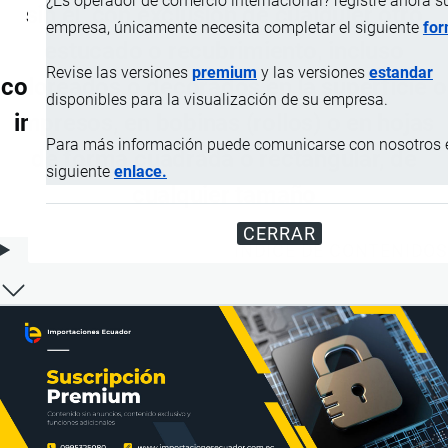
¿Es operador de comercio internacional? registre ahora s
sin él, con exclusión de cualquier otro
empresa, únicamente necesita completar el siguiente
for
estucado o recubrimiento, incluso
Revise las versiones
premium
y las versiones
estandar
coloreados o decorados en la superficie o
disponibles para la visualización de su empresa.
impresos, en bobinas (rollos) o en hojas
Para más información puede comunicarse con nosotros e
de forma cuadrada o rectangular, de
siguiente
enlace.
cualquier tamaño
CERRAR
ÍNDICE DE CONTENIDOS