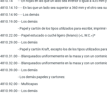
4810.14
- - En hojas en las que un lado sea inferior o igual a 435 mm y
4810.14.10
- - - En las que un lado sea superior a 360 mm y el otro sea 
4810.14.90
- - - Los demás
4810.19.00
- - Los demás
- Papel y cartón de los tipos utilizados para escribir, impri
4810.22.00
- - Papel estucado o cuché ligero (liviano) («L.W.C.»)*
4810.29.00
- - Los demás
- Papel y cartón Kraft, excepto los de los tipos utilizados para
4810.31.00
- - Blanqueados uniformemente en la masa y con un contenido
4810.32.00
- - Blanqueados uniformemente en la masa y con un contenido
4810.39.00
- - Los demás
- Los demás papeles y cartones:
4810.92.00
- - Multicapas
4810.99.00
- - Los demás