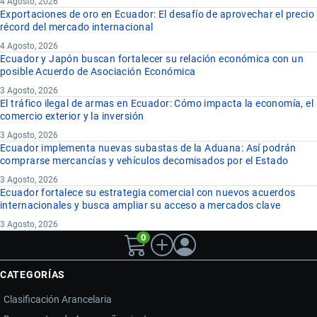
4 Agosto, 2026
Exportaciones de oro en Ecuador: El desafío de aprovechar el precio
récord del mercado internacional
4 Agosto, 2026
Ecuador y Japón buscan fortalecer su relación económica con un
posible Acuerdo de Asociación Económica
3 Agosto, 2026
El tráfico ilegal de armas en Ecuador: Cómo impacta la economía, el
comercio exterior y la inversión
3 Agosto, 2026
Ecuador implementa nuevas subastas de la Aduana: Así podrán
comprarse mercancías y vehículos decomisados por el Estado
3 Agosto, 2026
Ecuador fortalece su estrategia comercial con nuevos acuerdos
internacionales y busca ampliar su acceso a mercados clave
3 Agosto, 2026
0
CATEGORÍAS
Clasificación Arancelaria