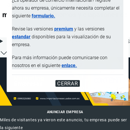
¿Es operador de comercio internacional? registre
aparatos mecánicos) de instrumentos
ahora su empresa, únicamente necesita completar el
musicales; metrónomos y diapasones de
siguiente
formulario.
cualquier tipo
Revise las versiones
premium
y las versiones
estandar
disponibles para la visualización de su
ÍNDICE DE CONTENIDOS
empresa.
Para más información puede comunicarse con
nosotros en el siguiente
enlace.
CERRAR
ANUNCIAR EMPRESA
Miles de visitantes ya vieron este anuncio, tu empresa puede ser
la siguiente