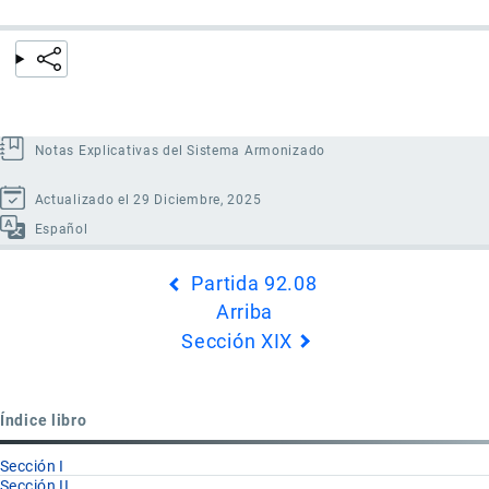
Notas Explicativas del Sistema Armonizado
Actualizado el 29 Diciembre, 2025
Español
Enlaces
Partida 92.08
transversales
Arriba
de
Sección XIX
Book
para
Partida
Índice libro
92.09
Sección I
Sección II