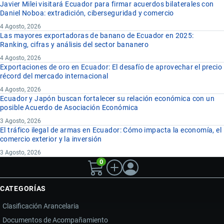
Javier Milei visitará Ecuador para firmar acuerdos bilaterales con
Daniel Noboa: extradición, ciberseguridad y comercio
4 Agosto, 2026
Las mayores exportadoras de banano de Ecuador en 2025:
Ranking, cifras y análisis del sector bananero
4 Agosto, 2026
Exportaciones de oro en Ecuador: El desafío de aprovechar el precio
récord del mercado internacional
4 Agosto, 2026
Ecuador y Japón buscan fortalecer su relación económica con un
posible Acuerdo de Asociación Económica
3 Agosto, 2026
El tráfico ilegal de armas en Ecuador: Cómo impacta la economía, el
comercio exterior y la inversión
3 Agosto, 2026
0
CATEGORÍAS
Clasificación Arancelaria
Documentos de Acompañamiento