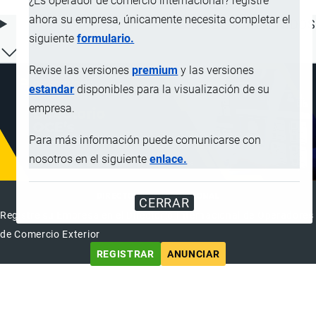
¿Es operador de comercio internacional? registre
ahora su empresa, únicamente necesita completar el
ÍNDICE DE CONTENIDOS
siguiente
formulario.
Revise las versiones
premium
y las versiones
estandar
disponibles para la visualización de su
empresa.
Para más información puede comunicarse con
nosotros en el siguiente
enlace.
DIRECTORIO INTERNACIONAL
CERRAR
Registre su Empresa en el Directorio Internacional de Operadores
de Comercio Exterior
REGISTRAR
ANUNCIAR