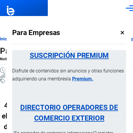
Pasar al contenido principal
Men
×
Para Empresas
Ruta
Inicio
Notas Explicativas del Sistema Armonizado
Sección VII
Cap
Partida 40.17
de
SUSCRIPCIÓN PREMIUM
Nota Explicativa
por
Importaciones …
, 19 Julio, 2024
navegación
2 MINUTOS
Disfrute de contenidos sin anuncios y otras funciones
2 VISTAS
adquiriendo una membresía
Premium.
Notas Explicativas
Clasificación Arancelaria
40.17 Caucho endurecido (por ejemplo,
DIRECTORIO OPERADORES DE
ebonita) en cualquier forma, incluidos los
COMERCIO EXTERIOR
desechos y desperdicios; manufacturas