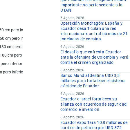
kg
Importante no perteneciente a la
OTAN
kg
6 Agosto, 2026
Operación Mondragón: España y
Ecuador desarticulan una red
 60 cm pero inferior o igual a 180 cm
kg
internacional que traficó más de 21
a 60 cm pero inferior o igual a 180 cm
kg
toneladas de cocaína
a 180 cm pero inferior o igual a 240 cm
kg
6 Agosto, 2026
El desafío que enfrenta Ecuador
a 180 cm pero inferior o igual a 240 cm
kg
ante la ofensiva de Colombia y Perú
contra el crimen organizado
 pero inferior o igual a 150 cm
kg
6 Agosto, 2026
m pero inferior o igual a 198 cm
kg
Banco Mundial destina USD 3,5
kg
millones para fortalecer el sistema
eléctrico de Ecuador
6 Agosto, 2026
Ecuador e Israel fortalecen su
alianza con acuerdos de seguridad,
comercio e inversión
6 Agosto, 2026
Ecuador exportará 10,8 millones de
barriles de petróleo por USD 872