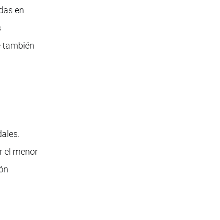
adas en
s
e también
dales.
ar el menor
ión