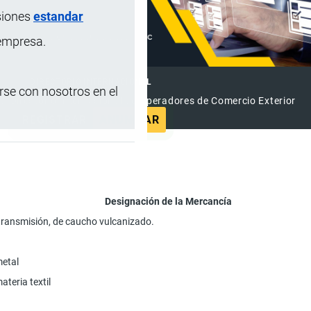
siones
estandar
 empresa.
DIRECTORIO INTERNACIONAL
se con nosotros en el
el Directorio Internacional de Operadores de Comercio Exterior
REGISTRAR
ANUNCIAR
Designación de la Mercancía
transmisión, de caucho vulcanizado.
metal
teria textil