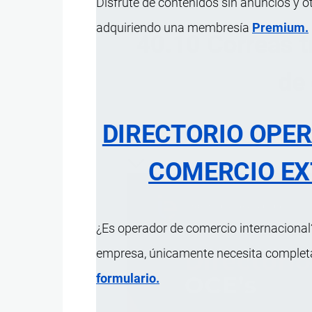
Disfrute de contenidos sin anuncios y o
adquiriendo una membresía
Premium.
40.10 Correas t
de
DIRECTORIO OPE
ÍNDICE 
COMERCIO EX
¿Es operador de comercio internacional?
empresa, únicamente necesita completar
formulario.