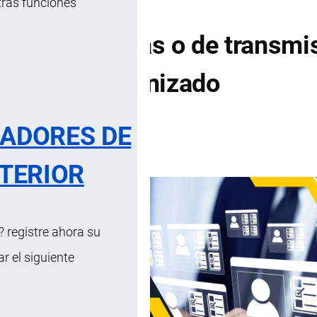
tras funciones
ransportadoras o de transmi
 caucho vulcanizado
RADORES DE
DE CONTENIDOS
TERIOR
 registre ahora su
 el siguiente