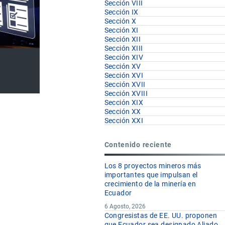
Sección VIII
Sección IX
Sección X
Sección XI
Sección XII
Sección XIII
Sección XIV
Sección XV
Sección XVI
Sección XVII
Sección XVIII
Sección XIX
Sección XX
Sección XXI
Contenido reciente
U.F
Los 8 proyectos mineros más
importantes que impulsan el
crecimiento de la minería en
kg
Ecuador
kg
6 Agosto, 2026
Congresistas de EE. UU. proponen
que Ecuador sea designado Aliado