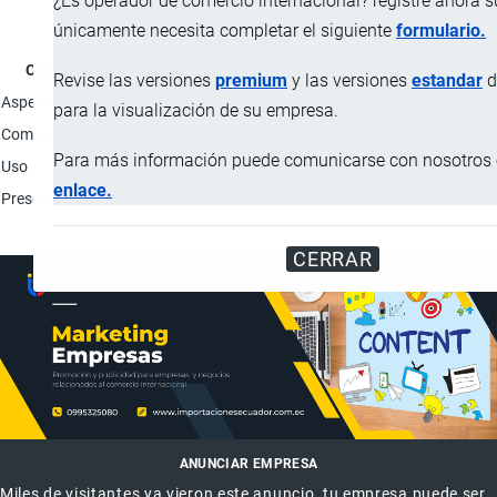
¿Es operador de comercio internacional? registre ahora 
únicamente necesita completar el siguiente
formulario.
Característica
Revise las versiones
premium
y las versiones
estandar
d
Aspecto físico
Recorte de lámina caucho celular inelástica, color 
para la visualización de su empresa.
Composición química
Caucho ecológico (carga, aditivos) (caucho mezclado 
Para más información puede comunicarse con nosotros e
Uso
Industria de la construcción, como capa aislante
enlace.
Presentación
Bolsa de polietileno, en rollos de 10 m2.
CERRAR
ANUNCIAR EMPRESA
Miles de visitantes ya vieron este anuncio, tu empresa puede ser