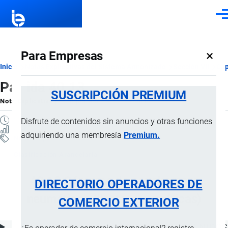
Pasar al contenido principal
Men
×
Para Empresas
Ruta
Inicio
Notas Explicativas del Sistema Armonizado
Sección VII
Cap
Partida 40.13
de
SUSCRIPCIÓN PREMIUM
Nota Explicativa
por
Importaciones …
, 19 Julio, 2024
navegación
1 MINUTO
Disfrute de contenidos sin anuncios y otras funciones
4 VISTAS
adquiriendo una membresía
Premium.
Notas Explicativas
Clasificación Arancelaria
40.13 Cámaras de caucho para
DIRECTORIO OPERADORES DE
neumáticos (llantas neumáticas)
COMERCIO EXTERIOR
ÍNDICE DE CONTENIDOS