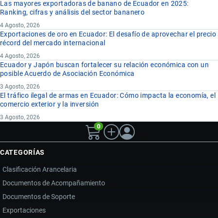
Las mayores exportadoras de banano de Ecuador en 2025:
Ranking, cifras y análisis del sector bananero
4 Agosto, 2026
Exportaciones de oro en Ecuador: El desafío de aprovechar el precio
récord del mercado internacional
4 Agosto, 2026
Ecuador y Japón buscan fortalecer su relación económica con un
posible Acuerdo de Asociación Económica
3 Agosto, 2026
El tráfico ilegal de armas en Ecuador: Cómo impacta la economía, el
comercio exterior y la inversión
3 Agosto, 2026
0
CATEGORÍAS
Clasificación Arancelaria
Documentos de Acompañamiento
Documentos de Soporte
Exportaciones