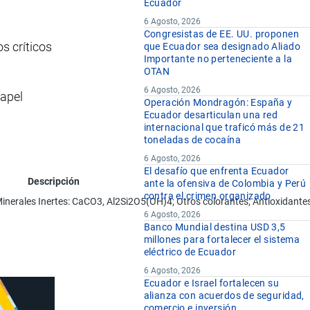
Ecuador
6 Agosto, 2026
Congresistas de EE. UU. proponen
s críticos
que Ecuador sea designado Aliado
Importante no perteneciente a la
OTAN
6 Agosto, 2026
papel
Operación Mondragón: España y
Ecuador desarticulan una red
internacional que traficó más de 21
toneladas de cocaína
6 Agosto, 2026
El desafío que enfrenta Ecuador
Descripción
ante la ofensiva de Colombia y Perú
contra el crimen organizado
s Minerales Inertes: CaCO3, Al2Si2O5(OH)4; Otros colorantes; Antioxidante
6 Agosto, 2026
Banco Mundial destina USD 3,5
millones para fortalecer el sistema
eléctrico de Ecuador
6 Agosto, 2026
Ecuador e Israel fortalecen su
alianza con acuerdos de seguridad,
comercio e inversión