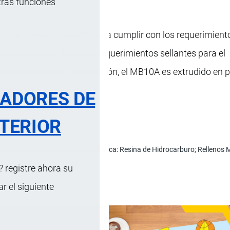
tras funciones
rico premium diseñado para cumplir con los requerimiento
umple o excede todos los requerimientos sellantes para el
 acondicionado y refrigeración, el MB10A es extrudido en 
ación fácil.
RADORES DE
TERIOR
oButileno, Polibuteno; Resina sintética: Resina de Hidrocarburo; Relleno
 registre ahora su
 el siguiente