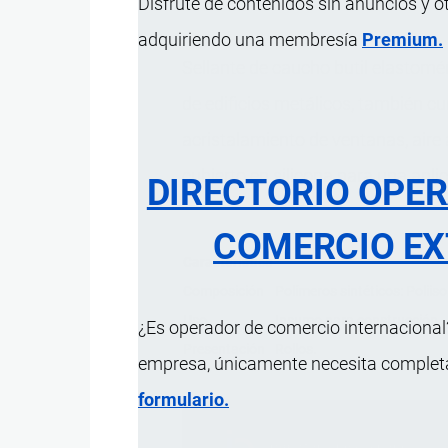
Disfrute de contenidos sin anuncios y o
adquiriendo una membresía
Premium.
Sellante de caucho butil elastomé
de edificios metálicos, también c
acristalamiento de ventanas, aire
cubierto en silicona para una aplic
DIRECTORIO OPE
COMERCIO EX
Característica
Composición
Polímeros sintéticos: Poliis
Uso
Insumo para construcción.
¿Es operador de comercio internacional?
Presentación
Rollos.
empresa, únicamente necesita completar
formulario.