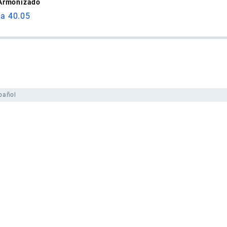
 Armonizado
da 40.05
pañol