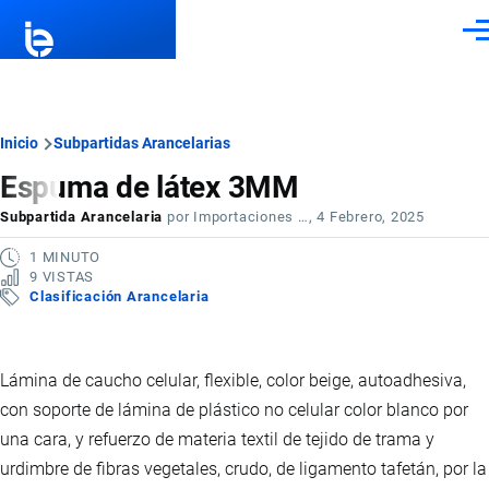
Pasar al contenido principal
Men
Ruta
Inicio
Subpartidas Arancelarias
Espuma de látex 3MM
de
Subpartida Arancelaria
por
Importaciones …
, 4 Febrero, 2025
navegación
1 MINUTO
9 VISTAS
Clasificación Arancelaria
Lámina de caucho celular, flexible, color beige, autoadhesiva,
con soporte de lámina de plástico no celular color blanco por
una cara, y refuerzo de materia textil de tejido de trama y
urdimbre de fibras vegetales, crudo, de ligamento tafetán, por la