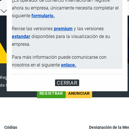
¿Es operador de comercio internacional? registre
ahora su empresa, únicamente necesita completar el
siguiente
formulario.
Revise las versiones
premium
y las versiones
estandar
disponibles para la visualización de su
empresa.
Para más información puede comunicarse con
nosotros en el siguiente
enlace.
DIRECTORIO INTERNACIONAL
Registre su Empresa en el Directorio Internacional de Operadores
CERRAR
de Comercio Exterior
REGISTRAR
ANUNCIAR
Código
Designación de la Me