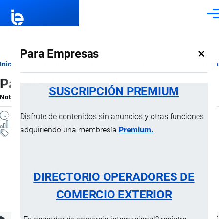
Pasar al contenido principal
Men
×
Para Empresas
Ruta
Inicio
Notas Explicativas del Sistema Armonizado
Sección VI
Capí
Partida 31.02
de
SUSCRIPCIÓN PREMIUM
Nota Explicativa
por
Importaciones …
, 18 Julio, 2024
navegación
3 MINUTOS
Disfrute de contenidos sin anuncios y otras funciones
25 VISTAS
adquiriendo una membresía
Premium.
Notas Explicativas
Clasificación Arancelaria
31.02 Abonos minerales o químicos
DIRECTORIO OPERADORES DE
nitrogenados
COMERCIO EXTERIOR
ÍNDICE DE CONTENIDOS