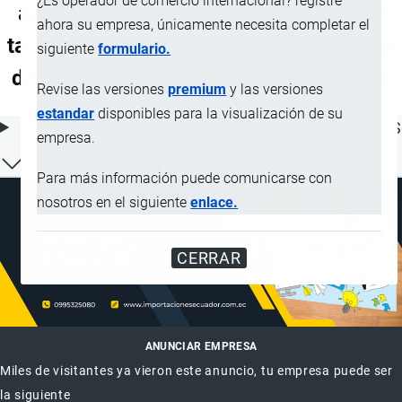
¿Es operador de comercio internacional? registre
abonos; productos de este Capítulo en
ahora su empresa, únicamente necesita completar el
tabletas o formas similares o en envases
siguiente
formulario.
de un peso bruto inferior o igual a 10 kg
Revise las versiones
premium
y las versiones
estandar
disponibles para la visualización de su
ÍNDICE DE CONTENIDOS
empresa.
Para más información puede comunicarse con
nosotros en el siguiente
enlace.
CERRAR
ANUNCIAR EMPRESA
Miles de visitantes ya vieron este anuncio, tu empresa puede ser
la siguiente