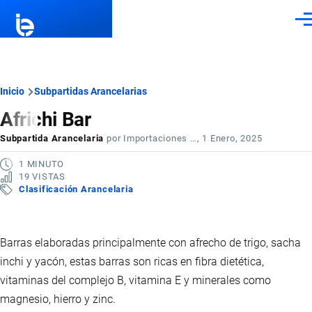
Pasar al contenido principal
Men
Ruta
Inicio
Subpartidas Arancelarias
Africhi Bar
de
Subpartida Arancelaria
por
Importaciones …
, 1 Enero, 2025
navegación
1 MINUTO
19 VISTAS
Clasificación Arancelaria
Barras elaboradas principalmente con afrecho de trigo, sacha
inchi y yacón, estas barras son ricas en fibra dietética,
vitaminas del complejo B, vitamina E y minerales como
magnesio, hierro y zinc.