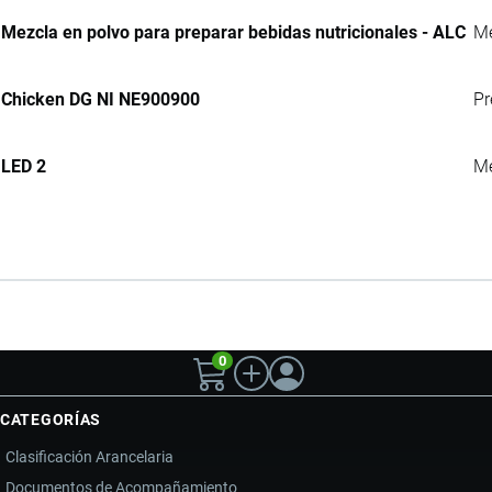
Mezcla en polvo para preparar bebidas nutricionales - ALC
Me
Chicken DG NI NE900900
Pr
LED 2
Me
0
CATEGORÍAS
Clasificación Arancelaria
Documentos de Acompañamiento