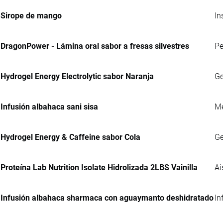
Sirope de mango
In
DragonPower - Lámina oral sabor a fresas silvestres
Pe
Hydrogel Energy Electrolytic sabor Naranja
Ge
Infusión albahaca sani sisa
Me
Hydrogel Energy & Caffeine sabor Cola
Ge
Proteína Lab Nutrition Isolate Hidrolizada 2LBS Vainilla
Ai
Infusión albahaca sharmaca con aguaymanto deshidratado
In