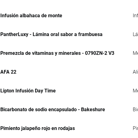
Infusión albahaca de monte
In
PantherLuxy - Lámina oral sabor a frambuesa
Lá
Premezcla de vitaminas y minerales - 0790ZN-2 V3
Me
AFA 22
Al
Lipton Infusión Day Time
Me
Bicarbonato de sodio encapsulado - Bakeshure
Bi
Pimiento jalapeño rojo en rodajas
Pi