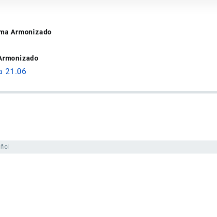
tema Armonizado
 Armonizado
a 21.06
ñol