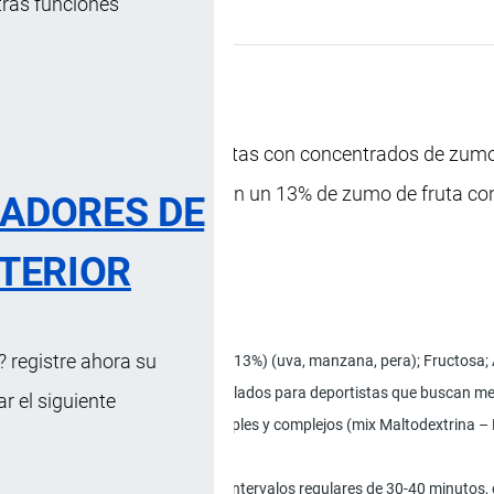
tras funciones
s …
, 1 Enero, 2025
ción Arancelaria
tos de carbono para deportistas con concentrados de zumo
gluten, vegano, elaborado con un 13% de zumo de fruta c
RADORES DE
abor a naranja.
TERIOR
 registre ahora su
ina; Zumo de frutas concentrado (13%) (uva, manzana, pera); Fructosa; Ac
ticos están especialmente desarrollados para deportistas que buscan mej
 el siguiente
n vitamina B6 y carbohidratos simples y complejos (mix Maltodextrina – F
quivalente a (65 g).
omar 1 sobre según necesidad en intervalos regulares de 30-40 minutos, du