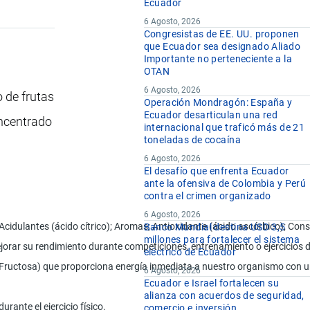
Ecuador
6 Agosto, 2026
Congresistas de EE. UU. proponen
que Ecuador sea designado Aliado
Importante no perteneciente a la
OTAN
6 Agosto, 2026
 de frutas
Operación Mondragón: España y
Ecuador desarticulan una red
oncentrado
internacional que traficó más de 21
toneladas de cocaína
6 Agosto, 2026
El desafío que enfrenta Ecuador
ante la ofensiva de Colombia y Perú
contra el crimen organizado
6 Agosto, 2026
idulantes (ácido cítrico); Aromas; Antioxidante (ácido ascórbico); Cons
Banco Mundial destina USD 3,5
millones para fortalecer el sistema
orar su rendimiento durante competiciones, entrenamiento o ejercicios d
eléctrico de Ecuador
ructosa) que proporciona energía inmediata a nuestro organismo con una l
6 Agosto, 2026
Ecuador e Israel fortalecen su
alianza con acuerdos de seguridad,
rante el ejercicio físico.
comercio e inversión