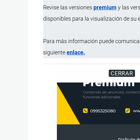
Revise las versiones
premium
y las ver
Vida útil
12 meses.
Presentación
En bolsas de 55 
disponibles para la visualización de su
Para más información puede comunicar
siguiente
enlace.
CERRAR
Disfrute d