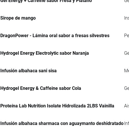
Gel Energy + Caffeine sabor Fresa y Plátano
Ge
Sirope de mango
In
DragonPower - Lámina oral sabor a fresas silvestres
Pe
Hydrogel Energy Electrolytic sabor Naranja
Ge
Infusión albahaca sani sisa
Me
Hydrogel Energy & Caffeine sabor Cola
Ge
Proteína Lab Nutrition Isolate Hidrolizada 2LBS Vainilla
Ai
Infusión albahaca sharmaca con aguaymanto deshidratado
In