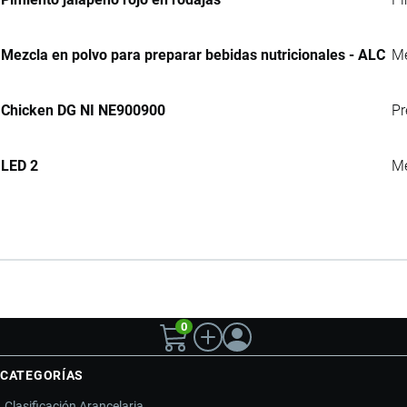
Mezcla en polvo para preparar bebidas nutricionales - ALC
Me
Chicken DG NI NE900900
Pr
LED 2
Me
0
CATEGORÍAS
Clasificación Arancelaria