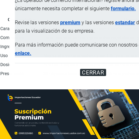
¿Es operador de comercio internacional? registre ahora 
únicamente necesita completar el siguiente
formulario.
Característica
Descri
Revise las versiones
premium
y las versiones
estandar
d
Características físicas
Cápsulas de forma oblonga color marrón oscuro.
para la visualización de su empresa.
Composición
Están elaboradas con ingredientes vegetales sin 
Para más información puede comunicarse con nosotros e
Ingredientes
Fosfatidilcolina; Alfa GPC; Citicolina; Vitamina E (
enlace.
Uso
Mejora el nivel de colesterol y contribuye a reducir
Dosis
Adultos: 1 cápsula blanda por día antes de la com
CERRAR
Presentación
30 cápsulas blandas en blíster de lámina plateada 