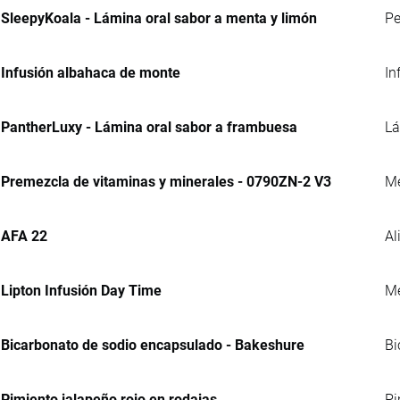
SleepyKoala - Lámina oral sabor a menta y limón
Pe
Infusión albahaca de monte
In
PantherLuxy - Lámina oral sabor a frambuesa
Lá
Premezcla de vitaminas y minerales - 0790ZN-2 V3
Me
AFA 22
Al
Lipton Infusión Day Time
Me
Bicarbonato de sodio encapsulado - Bakeshure
Bi
Pimiento jalapeño rojo en rodajas
Pi