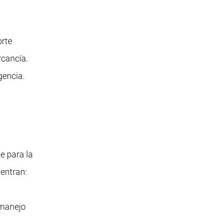
orte
rcancía.
gencia.
e para la
uentran:
 manejo