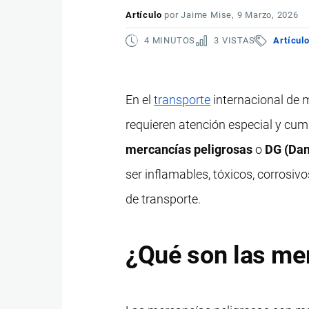
Artículo
por
Jaime Mise
, 9 Marzo, 2026
4 MINUTOS
3 VISTAS
Artícul
En el
transporte
internacional de m
requieren atención especial y cu
mercancías peligrosas
o
DG (Da
ser inflamables, tóxicos, corrosiv
de transporte.
¿Qué son las me