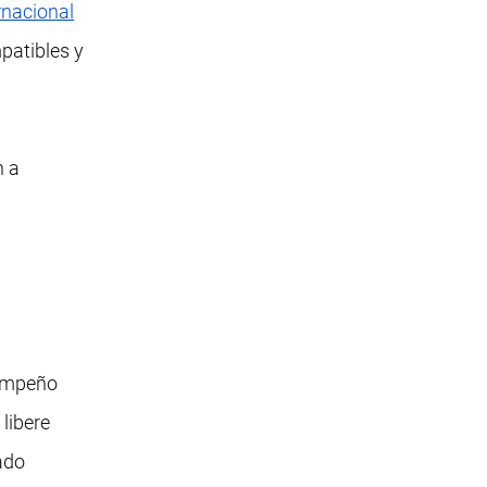
rnacional
patibles y
n a
sempeño
libere
ado