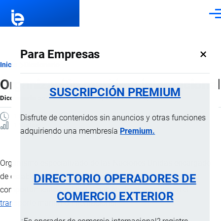
Pasar al contenido principal
Men
×
Para Empresas
Ruta
Inicio
Diccionario
Organización marítima internacional
de
SUSCRIPCIÓN PREMIUM
Diccionario
por
Importaciones …
, 8 Septiembre, 2024
navegación
1 MINUTO
Disfrute de contenidos sin anuncios y otras funciones
1 Vistas
adquiriendo una membresía
Premium.
Organismo especializado de las Naciones Unidas encargado
DIRECTORIO OPERADORES DE
de establecer normas para la seguridad, la protección y el
comportamiento ambiental que ha de observarse en el
COMERCIO EXTERIOR
transporte
marítimo internacional.