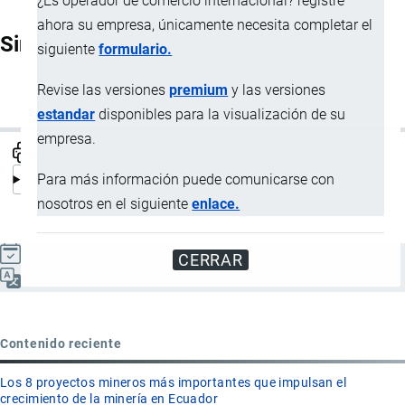
¿Es operador de comercio internacional? registre
ahora su empresa, únicamente necesita completar el
Sinónimos
siguiente
formulario.
Revise las versiones
premium
y las versiones
OMI
estandar
disponibles para la visualización de su
empresa.
Para más información puede comunicarse con
nosotros en el siguiente
enlace.
Actualizado el 9 Septiembre, 2024
CERRAR
Español
Contenido reciente
Los 8 proyectos mineros más importantes que impulsan el
crecimiento de la minería en Ecuador