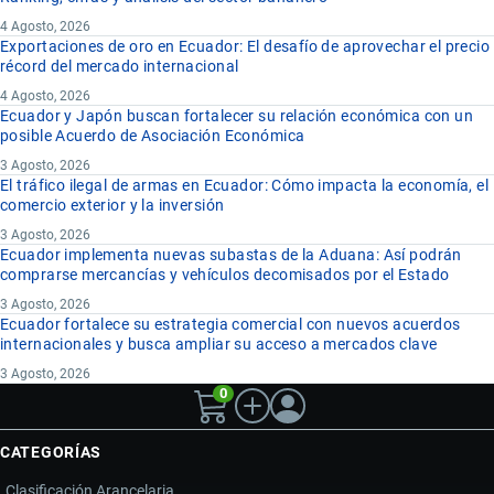
4 Agosto, 2026
Exportaciones de oro en Ecuador: El desafío de aprovechar el precio
récord del mercado internacional
4 Agosto, 2026
Ecuador y Japón buscan fortalecer su relación económica con un
posible Acuerdo de Asociación Económica
3 Agosto, 2026
El tráfico ilegal de armas en Ecuador: Cómo impacta la economía, el
comercio exterior y la inversión
3 Agosto, 2026
Ecuador implementa nuevas subastas de la Aduana: Así podrán
comprarse mercancías y vehículos decomisados por el Estado
3 Agosto, 2026
Ecuador fortalece su estrategia comercial con nuevos acuerdos
internacionales y busca ampliar su acceso a mercados clave
3 Agosto, 2026
0
CATEGORÍAS
Clasificación Arancelaria