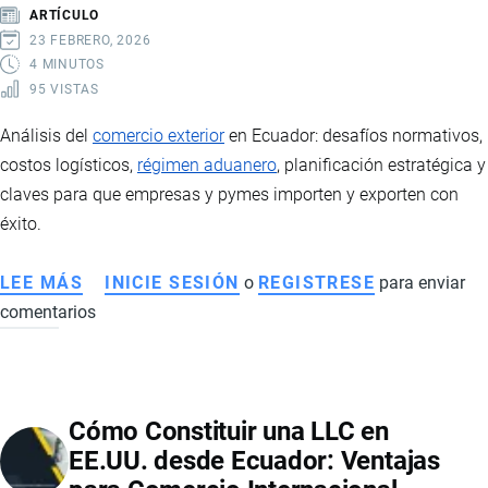
Y
ARTÍCULO
POR
23 FEBRERO, 2026
QUÉ
4 MINUTOS
95 VISTAS
ES
FUNDAMENTAL
Análisis del
comercio exterior
en Ecuador: desafíos normativos,
PARA
costos logísticos,
régimen aduanero
, planificación estratégica y
LAS
claves para que empresas y pymes importen y exporten con
EMPRESAS
éxito.
LEE MÁS
SOBRE
INICIE SESIÓN
o
REGISTRESE
para enviar
comentarios
COMERCIO
EXTERIOR
EN
ECUADOR:
Cómo Constituir una LLC en
DESAFÍOS,
EE.UU. desde Ecuador: Ventajas
COSTOS