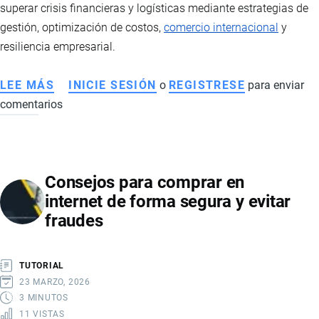
superar crisis financieras y logísticas mediante estrategias de
TRANSNACIONAL
gestión, optimización de costos,
comercio internacional
y
resiliencia empresarial.
LEE MÁS
SOBRE
INICIE SESIÓN
o
REGISTRESE
para enviar
comentarios
ESTRATEGIAS
PARA
SUPERAR
CRISIS
Consejos para comprar en
EN
internet de forma segura y evitar
EMPRESAS
fraudes
DE
IMPORTACIÓN
Y
TUTORIAL
EXPORTACIÓN
23 MARZO, 2026
3 MINUTOS
11 VISTAS