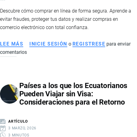
Descubre cómo comprar en línea de forma segura. Aprende a
evitar fraudes, proteger tus datos y realizar compras en
comercio electrónico con total confianza.
LEE MÁS
SOBRE
INICIE SESIÓN
o
REGISTRESE
para enviar
comentarios
CONSEJOS
PARA
COMPRAR
EN
Países a los que los Ecuatorianos
INTERNET
Pueden Viajar sin Visa:
DE
Consideraciones para el Retorno
FORMA
SEGURA
Y
ARTÍCULO
EVITAR
3 MARZO, 2026
FRAUDES
3 MINUTOS