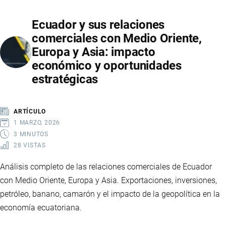
Y
Ecuador y sus relaciones
SU
comerciales con Medio Oriente,
PARTICIPACIÓN
Europa y Asia: impacto
EN
económico y oportunidades
EL
estratégicas
COMERCIO
EXTERIOR
ARTÍCULO
1 MARZO, 2026
3 MINUTOS
28 VISTAS
Análisis completo de las relaciones comerciales de Ecuador
con Medio Oriente, Europa y Asia. Exportaciones, inversiones,
petróleo, banano, camarón y el impacto de la geopolítica en la
economía ecuatoriana.