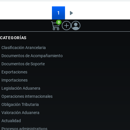
COMERCIO
EXTERIOR
1
Siguiente
Paginación
DE
0
página
ECUADOR
2026:
CATEGORÍAS
RIESGOS,
Clasificación Arancelaria
LOGÍSTICA
Documentos de Acompañamiento
Y
Documentos de Soporte
TRANSFORMACIÓN
DIGITAL
Exportaciones
Importaciones
Legislación Aduanera
Operaciones internacionales
Obligación Tributaria
Valoración Aduanera
Actualidad
Procesos administrativos