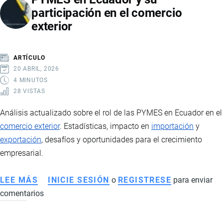
participación en el comercio
EE.UU.
exterior
DESDE
ECUADOR:
VENTAJAS
ARTÍCULO
PARA
20 ABRIL, 2026
COMERCIO
4 MINUTOS
28 VISTAS
INTERNACIONAL
Análisis actualizado sobre el rol de las PYMES en Ecuador en el
comercio exterior
. Estadísticas, impacto en
importación
y
exportación
, desafíos y oportunidades para el crecimiento
empresarial.
LEE MÁS
SOBRE
INICIE SESIÓN
o
REGISTRESE
para enviar
comentarios
PYMES
EN
ECUADOR