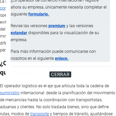
¿Es operador de comercio internacional? registre
La
logística
internacional es un factor estratégico para el
ahora su empresa, únicamente necesita completar el
comercio exterior
de Ecuador. La gestión eficiente de
siguiente
formulario.
operaciones de
importación
y
exportación
reduce demoras,
evita costos adicionales y permite consolidar la competitividad
Revise las versiones
premium
y las versiones
del país en mercados globales. En un contexto donde cada
estandar
disponibles para la visualización de su
minuto cuenta, un operador logístico eficiente hace la
empresa.
diferencia entre una operación exitosa y una que genera
pérdidas y demoras.
Para más información puede comunicarse con
nosotros en el siguiente
enlace.
¿Qué hace un operador logístico y por
qué es clave?
CERRAR
El operador logístico es el eje que articula toda la cadena de
suministro
internacional: desde la planificación del movimiento
de mercancías hasta la coordinación con transportistas,
aduanas y clientes. No solo traslada bienes, sino que define
rutas, modos de
transporte
y tiempos de tránsito, ajustándose