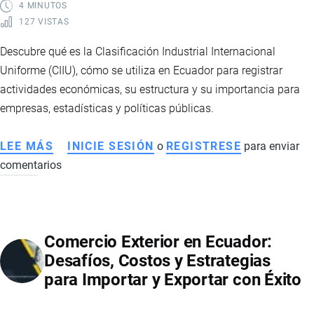
4 MINUTOS
127 VISTAS
Descubre qué es la Clasificación Industrial Internacional
Uniforme (CIIU), cómo se utiliza en Ecuador para registrar
actividades económicas, su estructura y su importancia para
empresas, estadísticas y políticas públicas.
LEE MÁS
SOBRE
INICIE SESIÓN
o
REGISTRESE
para enviar
comentarios
CIIU
EN
ECUADOR:
QUÉ
Comercio Exterior en Ecuador:
ES,
Desafíos, Costos y Estrategias
CÓMO
para Importar y Exportar con Éxito
SE
UTILIZA