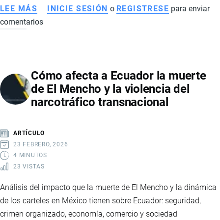
LEE MÁS
SOBRE
INICIE SESIÓN
o
REGISTRESE
para enviar
comentarios
ECUADOR
Y
SUS
RELACIONES
Cómo afecta a Ecuador la muerte
COMERCIALES
de El Mencho y la violencia del
CON
narcotráfico transnacional
MEDIO
ORIENTE,
EUROPA
ARTÍCULO
Y
23 FEBRERO, 2026
ASIA:
4 MINUTOS
23 VISTAS
IMPACTO
ECONÓMICO
Análisis del impacto que la muerte de El Mencho y la dinámica
Y
de los carteles en México tienen sobre Ecuador: seguridad,
OPORTUNIDADES
crimen organizado, economía, comercio y sociedad