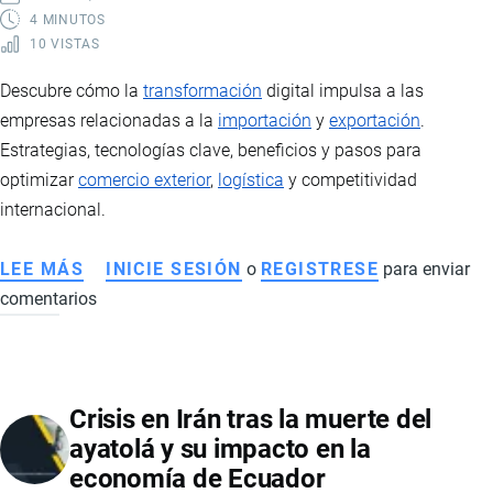
CONSIDERACIONES
4 MINUTOS
10 VISTAS
PARA
EL
Descubre cómo la
transformación
digital impulsa a las
RETORNO
empresas relacionadas a la
importación
y
exportación
.
Estrategias, tecnologías clave, beneficios y pasos para
optimizar
comercio exterior
,
logística
y competitividad
internacional.
LEE MÁS
SOBRE
INICIE SESIÓN
o
REGISTRESE
para enviar
comentarios
TRANSFORMACIÓN
DIGITAL
EN
EMPRESAS:
Crisis en Irán tras la muerte del
ESTRATEGIA,
ayatolá y su impacto en la
TECNOLOGÍA
economía de Ecuador
Y