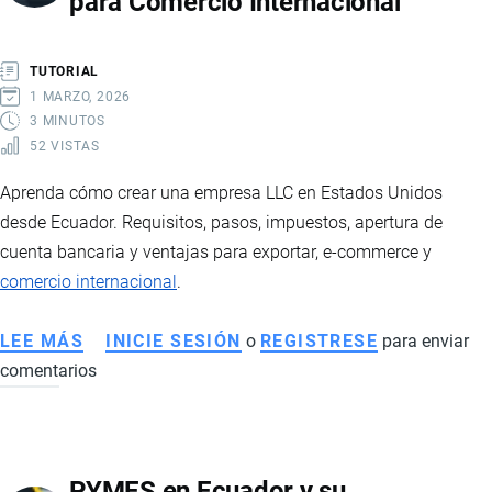
para Comercio Internacional
Y
ESTRATEGIAS
PARA
TUTORIAL
IMPORTAR
1 MARZO, 2026
Y
3 MINUTOS
52 VISTAS
EXPORTAR
CON
Aprenda cómo crear una empresa LLC en Estados Unidos
ÉXITO
desde Ecuador. Requisitos, pasos, impuestos, apertura de
cuenta bancaria y ventajas para exportar, e-commerce y
comercio internacional
.
LEE MÁS
SOBRE
INICIE SESIÓN
o
REGISTRESE
para enviar
comentarios
CÓMO
CONSTITUIR
UNA
LLC
PYMES en Ecuador y su
EN