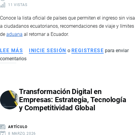
11 VISTAS
Conoce la lista oficial de países que permiten el ingreso sin visa
a ciudadanos ecuatorianos, recomendaciones de viaje y límites
de
aduana
al retornar a Ecuador.
LEE MÁS
SOBRE
INICIE SESIÓN
o
REGISTRESE
para enviar
comentarios
PAÍSES
A
LOS
QUE
Transformación Digital en
LOS
Empresas: Estrategia, Tecnología
ECUATORIANOS
y Competitividad Global
PUEDEN
VIAJAR
SIN
ARTÍCULO
VISA:
8 MARZO, 2026