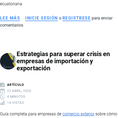
ESTRATÉGICAS
ecuatoriana.
LEE MÁS
SOBRE
INICIE SESIÓN
o
REGISTRESE
para enviar
comentarios
CÓMO
AFECTA
A
ECUADOR
Estrategias para superar crisis en
LA
empresas de importación y
MUERTE
exportación
DE
EL
MENCHO
ARTÍCULO
Y
22 ABRIL, 2026
LA
4 MINUTOS
14 VISTAS
VIOLENCIA
DEL
Guía completa para empresas de
comercio exterior
sobre cómo
NARCOTRÁFICO