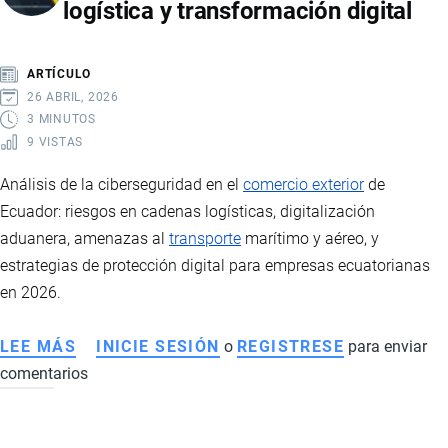
logística y transformación digital
DEL
AYATOLÁ
Y
ARTÍCULO
SU
26 ABRIL, 2026
IMPACTO
3 MINUTOS
9 VISTAS
EN
LA
Análisis de la ciberseguridad en el
comercio exterior
de
ECONOMÍA
Ecuador: riesgos en cadenas logísticas, digitalización
DE
aduanera, amenazas al
transporte
marítimo y aéreo, y
ECUADOR
estrategias de protección digital para empresas ecuatorianas
en 2026.
LEE MÁS
SOBRE
INICIE SESIÓN
o
REGISTRESE
para enviar
comentarios
CIBERSEGURIDAD
EN
EL