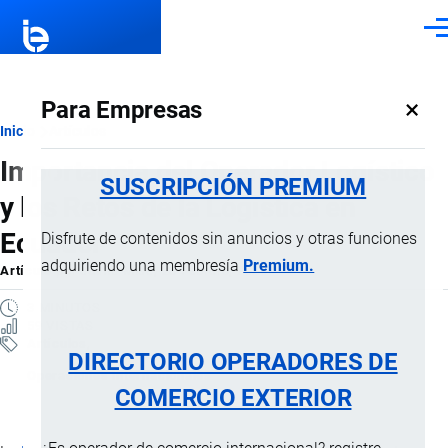
Pasar al contenido principal
Men
×
Para Empresas
Ruta
Inicio
Artículos
Importancia del Operador Logístico
de
SUSCRIPCIÓN PREMIUM
y los Retos de la Logística en
navegación
Ecuador
Disfrute de contenidos sin anuncios y otras funciones
adquiriendo una membresía
Premium.
Artículo
por
Jaime Mise
, 23 Febrero, 2026
3 MINUTOS
59 VISTAS
Artículos
DIRECTORIO OPERADORES DE
Operaciones internacionales
COMERCIO EXTERIOR