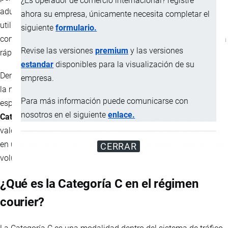
¿Es operador de comercio internacional? registre
aduaneros simplificados. Este sistema es ampliamente
ahora su empresa, únicamente necesita completar el
utilizado por personas naturales y empresas que realizan
siguiente
formulario.
compras internacionales o requieren enviar productos de forma
Revise las versiones
premium
y las versiones
rápida y eficiente.
estandar
disponibles para la visualización de su
Dentro de este régimen existen varias categorías definidas por
empresa.
la normativa aduanera ecuatoriana, cada una con límites
Para más información puede comunicarse con
específicos de peso, valor y tipo de
mercancía
. Entre ellas, la
nosotros en el siguiente
enlace.
Categoría C
se destaca por permitir envíos de mayor tamaño y
valor que otras modalidades simplificadas, lo que la convierte
en una opción muy utilizada para importaciones urgentes o de
CERRAR
volumen medio.
¿Qué es la Categoría C en el régimen
courier?