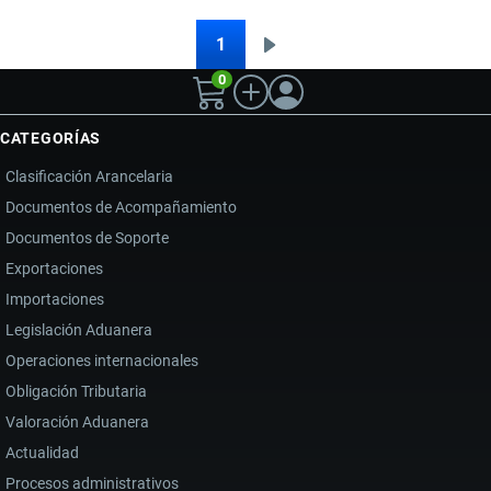
A
ECUADOR:
1
Siguiente
Paginación
REQUISITOS,
0
página
ARANCELES,
PROVEEDORES
CATEGORÍAS
Y
Clasificación Arancelaria
ESTRATEGIAS
Documentos de Acompañamiento
PARA
Documentos de Soporte
IMPORTAR
ZAPATOS
Exportaciones
Importaciones
Legislación Aduanera
Operaciones internacionales
Obligación Tributaria
Valoración Aduanera
Actualidad
Procesos administrativos