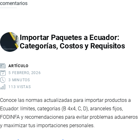
comentarios
FODINFA
PARA
PAQUETES
4
Importar Paquetes a Ecuador:
X
Categorías, Costos y Requisitos
4
EN
ECUADOR
ARTÍCULO
5 FEBRERO, 2026
3 MINUTOS
113 VISTAS
Conoce las normas actualizadas para importar productos a
Ecuador: límites, categorías (B 4x4, C, D), aranceles fijos,
FODINFA y recomendaciones para evitar problemas aduaneros
y maximizar tus importaciones personales.