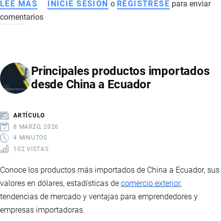
LEE MÁS
SOBRE
INICIE SESIÓN
o
REGISTRESE
para enviar
comentarios
IMPORTAR
PAQUETES
A
ECUADOR:
Principales productos importados
CATEGORÍAS,
desde China a Ecuador
COSTOS
Y
REQUISITOS
ARTÍCULO
8 MARZO, 2026
4 MINUTOS
102 VISTAS
Conoce los productos más importados de China a Ecuador, sus
valores en dólares, estadísticas de
comercio exterior
,
tendencias de mercado y ventajas para emprendedores y
empresas importadoras.