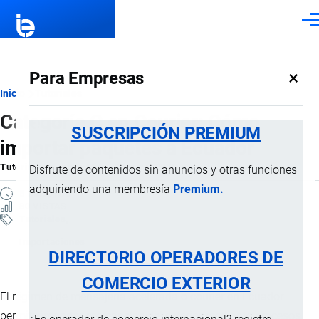
Pasar al contenido principal
Men
×
Para Empresas
Ruta
Inicio
Tutoriales
Categoría C en Courier: Cómo
de
SUSCRIPCIÓN PREMIUM
importar paquetes a Ecuador
navegación
Tutorial
por
Jaime Mise
, 8 Marzo, 2026
Disfrute de contenidos sin anuncios y otras funciones
adquiriendo una membresía
Premium.
5 MINUTOS
80 VISTAS
Tutoriales
Importaciones
DIRECTORIO OPERADORES DE
COMERCIO EXTERIOR
El régimen de mensajería acelerada o courier en Ecuador
permite importar mercancías del exterior mediante procesos