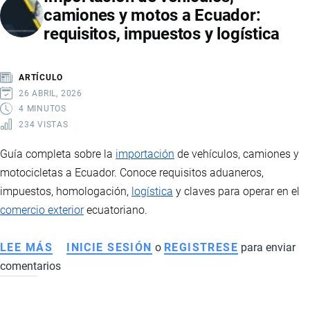
camiones y motos a Ecuador:
ESTADÍSTICAS
requisitos, impuestos y logística
Y
PAÍSES
DE
ARTÍCULO
ORIGEN
26 ABRIL, 2026
4 MINUTOS
234 VISTAS
Guía completa sobre la
importación
de vehículos, camiones y
motocicletas a Ecuador. Conoce requisitos aduaneros,
impuestos, homologación,
logística
y claves para operar en el
comercio exterior
ecuatoriano.
LEE MÁS
SOBRE
INICIE SESIÓN
o
REGISTRESE
para enviar
comentarios
IMPORTACIÓN
DE
VEHÍCULOS,