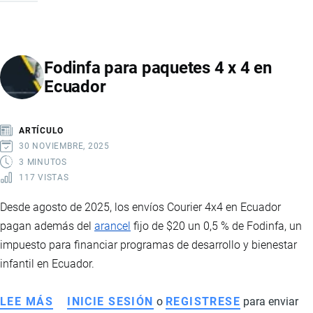
DE
ROPA
A
Fodinfa para paquetes 4 x 4 en
ECUADOR:
Ecuador
REQUISITOS,
ARANCELES
Y
ARTÍCULO
GUÍA
30 NOVIEMBRE, 2025
PARA
3 MINUTOS
117 VISTAS
IMPORTAR
PRENDAS
Desde agosto de 2025, los envíos Courier 4x4 en Ecuador
DE
pagan además del
arancel
fijo de $20 un 0,5 % de Fodinfa, un
VESTIR
impuesto para financiar programas de desarrollo y bienestar
infantil en Ecuador.
LEE MÁS
SOBRE
INICIE SESIÓN
o
REGISTRESE
para enviar