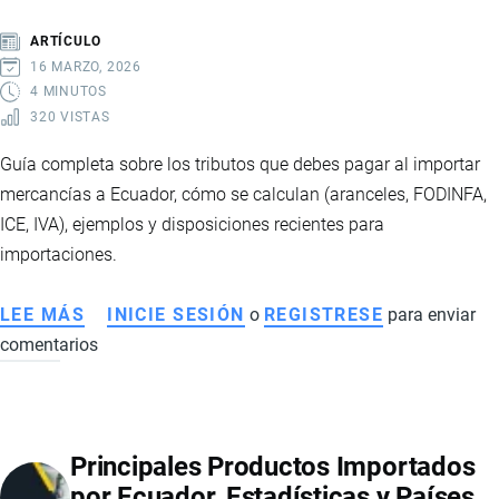
DESDE
ARTÍCULO
EL
16 MARZO, 2026
EXTERIOR
4 MINUTOS
320 VISTAS
SIN
ARANCELES
Guía completa sobre los tributos que debes pagar al importar
mercancías a Ecuador, cómo se calculan (aranceles, FODINFA,
ICE, IVA), ejemplos y disposiciones recientes para
importaciones.
LEE MÁS
SOBRE
INICIE SESIÓN
o
REGISTRESE
para enviar
comentarios
TRIBUTOS
POR
IMPORTAR
A
Principales Productos Importados
ECUADOR:
por Ecuador, Estadísticas y Países
QUÉ