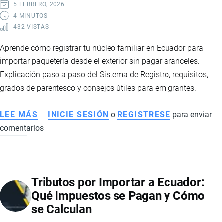
5 FEBRERO, 2026
4 MINUTOS
432 VISTAS
Aprende cómo registrar tu núcleo familiar en Ecuador para
importar paquetería desde el exterior sin pagar aranceles.
Explicación paso a paso del Sistema de Registro, requisitos,
grados de parentesco y consejos útiles para emigrantes.
LEE MÁS
SOBRE
INICIE SESIÓN
o
REGISTRESE
para enviar
comentarios
CÓMO
REGISTRAR
EL
NÚCLEO
Tributos por Importar a Ecuador:
FAMILIAR
Qué Impuestos se Pagan y Cómo
Y
se Calculan
ENVIAR
PAQUETES