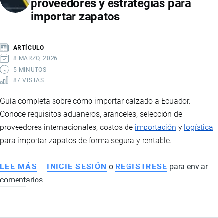
proveedores y estrategias para
EN
importar zapatos
ECUADOR:
REQUISITOS,
REGULACIONES
ARTÍCULO
Y
8 MARZO, 2026
PROCESO
5 MINUTOS
87 VISTAS
ADUANERO
Guía completa sobre cómo importar calzado a Ecuador.
Conoce requisitos aduaneros, aranceles, selección de
proveedores internacionales, costos de
importación
y
logística
para importar zapatos de forma segura y rentable.
LEE MÁS
SOBRE
INICIE SESIÓN
o
REGISTRESE
para enviar
comentarios
IMPORTACIÓN
DE
CALZADO