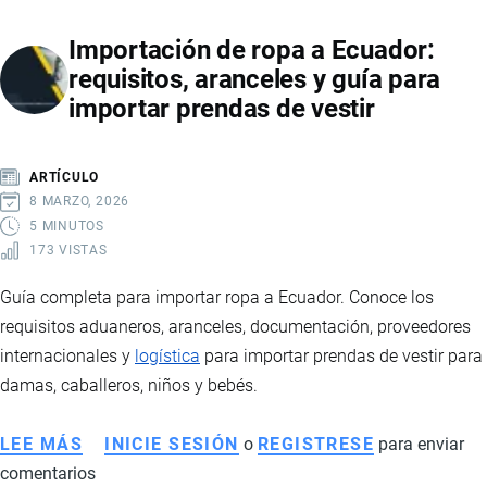
CAMIONES
Importación de ropa a Ecuador:
Y
requisitos, aranceles y guía para
MOTOS
importar prendas de vestir
A
ECUADOR:
REQUISITOS,
ARTÍCULO
IMPUESTOS
8 MARZO, 2026
Y
5 MINUTOS
173 VISTAS
LOGÍSTICA
Guía completa para importar ropa a Ecuador. Conoce los
requisitos aduaneros, aranceles, documentación, proveedores
internacionales y
logística
para importar prendas de vestir para
damas, caballeros, niños y bebés.
LEE MÁS
SOBRE
INICIE SESIÓN
o
REGISTRESE
para enviar
comentarios
IMPORTACIÓN