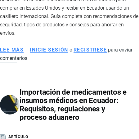
comprar en Estados Unidos y recibir en Ecuador usando un
casillero internacional. Guía completa con recomendaciones de
seguridad, tipos de productos y consejos para ahorrar en
envíos.
LEE MÁS
SOBRE
INICIE SESIÓN
o
REGISTRESE
para enviar
comentarios
LAS
MEJORES
TIENDAS
PARA
Importación de medicamentos e
COMPRAR
insumos médicos en Ecuador:
EN
Requisitos, regulaciones y
ESTADOS
proceso aduanero
UNIDOS
Y
RECIBIR
ARTÍCULO