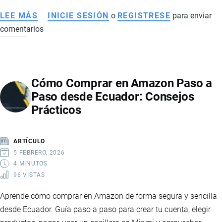
LEE MÁS
SOBRE
INICIE SESIÓN
o
REGISTRESE
para enviar
comentarios
PRINCIPALES
PRODUCTOS
IMPORTADOS
DESDE
Cómo Comprar en Amazon Paso a
CHINA
Paso desde Ecuador: Consejos
A
Prácticos
ECUADOR
ARTÍCULO
5 FEBRERO, 2026
4 MINUTOS
96 VISTAS
Aprende cómo comprar en Amazon de forma segura y sencilla
desde Ecuador. Guía paso a paso para crear tu cuenta, elegir