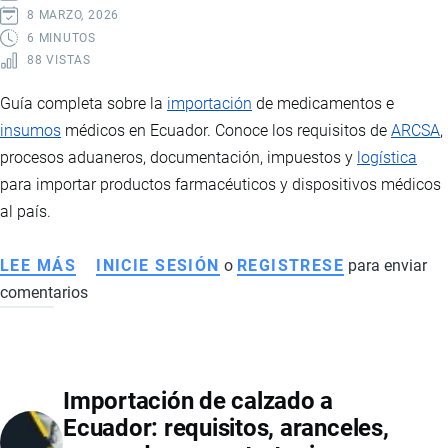
EN
8 MARZO, 2026
ECUADOR
6 MINUTOS
88 VISTAS
Guía completa sobre la
importación
de medicamentos e
insumos
médicos en Ecuador. Conoce los requisitos de
ARCSA
,
procesos aduaneros, documentación, impuestos y
logística
para importar productos farmacéuticos y dispositivos médicos
al país.
LEE MÁS
SOBRE
INICIE SESIÓN
o
REGISTRESE
para enviar
comentarios
IMPORTACIÓN
DE
MEDICAMENTOS
E
Importación de calzado a
INSUMOS
Ecuador: requisitos, aranceles,
MÉDICOS