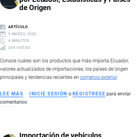
de Origen
IMPUESTOS
SE
PAGAN
ARTÍCULO
Y
9 MARZO, 2026
CÓMO
4 MINUTOS
309 VISTAS
SE
CALCULAN
Conoce cuáles son los productos que más importa Ecuador,
valores actualizados de importaciones, los países de origen
principales y tendencias recientes en
comercio exterior
.
LEE MÁS
SOBRE
INICIE SESIÓN
o
REGISTRESE
para enviar
comentarios
PRINCIPALES
PRODUCTOS
IMPORTADOS
POR
Importación de vehículos,
ECUADOR,