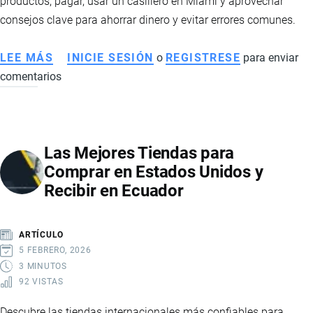
productos, pagar, usar un casillero en Miami y aprovechar
consejos clave para ahorrar dinero y evitar errores comunes.
LEE MÁS
SOBRE
INICIE SESIÓN
o
REGISTRESE
para enviar
comentarios
CÓMO
COMPRAR
EN
AMAZON
Las Mejores Tiendas para
PASO
Comprar en Estados Unidos y
A
Recibir en Ecuador
PASO
DESDE
ECUADOR:
ARTÍCULO
CONSEJOS
5 FEBRERO, 2026
PRÁCTICOS
3 MINUTOS
92 VISTAS
Descubre las tiendas internacionales más confiables para