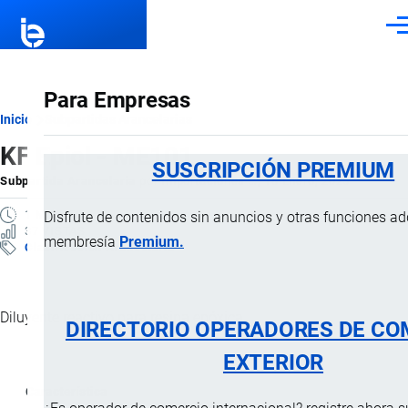
Pasar al contenido principal
Men
Para Empresas
Ruta
Inicio
Subpartidas Arancelarias
KF Epiol - ME101
de
SUSCRIPCIÓN PREMIUM
Subpartida Arancelaria
por
Importaciones …
, 18 Enero, 2025
navegación
1 MINUTO
Disfrute de contenidos sin anuncios y otras funciones a
37 VISTAS
membresía
Premium.
Clasificación Arancelaria
Diluyente reactivo para resina epóxica.
DIRECTORIO OPERADORES DE CO
EXTERIOR
Característica