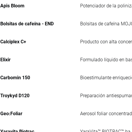
Apis Bloom
Potenciador de la polini
Bolsitas de cafeína - END
Bolsitas de cafeína MOJ
Calciplex C+
Producto con alta concen
Elixir
Formulado líquido en bas
Carbomin 150
Bioestimulante enriqueci
Troykyd D120
Preparación antiespumante
Geo:Foliar
Aerosol foliar concentra
Yaravita Biotrac
YaraVita™ BIOTRAC™ ha si