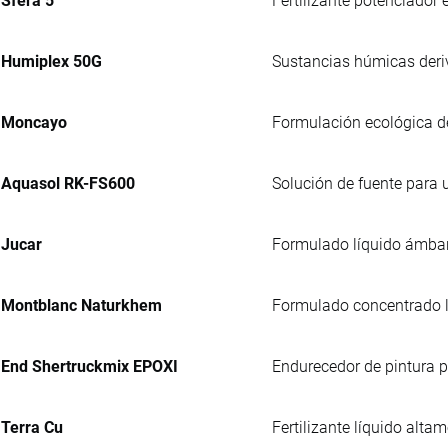
Sfera 5
Fertilizante potenciador
Humiplex 50G
Sustancias húmicas deriv
Moncayo
Formulación ecológica de
Aquasol RK-FS600
Solución de fuente para u
Jucar
Formulado líquido ámbar, 
Montblanc Naturkhem
Formulado concentrado lí
End Shertruckmix EPOXI
Endurecedor de pintura p
Terra Cu
Fertilizante líquido alta