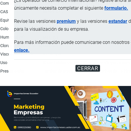
¿Es operador de comercio internacional? registre ahora 
Composición
100 % Oxirane, mono[(alkyl(c=12-14)oxy)methyl] de
únicamente necesita completar el siguiente
formulario.
CAS
68609-97-2
Equivalente epoxi
275 - 300 g/eq
Revise las versiones
premium
y las versiones
estandar
d
Color
Incoloro.
para la visualización de su empresa.
Humedad (%)
Máx. 0.1
Para más información puede comunicarse con nosotros e
Cloruro hidrolizable (%)
Máx. 0.1
enlace.
Viscosidad (25ºC)
5 - 10 Cps
Uso
El uso básico del ME-101 es como diluyente react
CERRAR
Presentación
Tambor de acero por 180 kilos; Tachos de 15 kilo