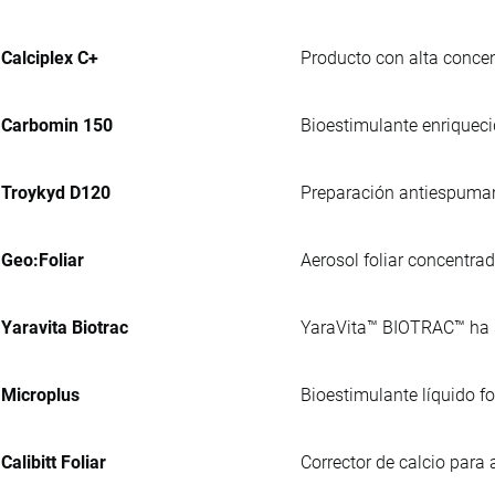
Calciplex C+
Producto con alta concen
Carbomin 150
Bioestimulante enriqueci
Troykyd D120
Preparación antiespumante
Geo:Foliar
Aerosol foliar concentra
Yaravita Biotrac
YaraVita™ BIOTRAC™ ha si
Microplus
Bioestimulante líquido 
Calibitt Foliar
Corrector de calcio para a