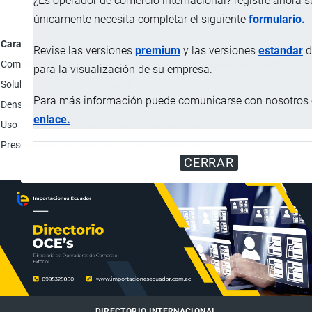
¿Es operador de comercio internacional? registre ahora 
únicamente necesita completar el siguiente
formulario.
Característica
Descri
Revise las versiones
premium
y las versiones
estandar
d
Composición
Sal de calcio (calcita) y extracto vegetal; CaO: 16%; CAS
para la visualización de su empresa.
Solubilidad
Soluble en agua.
Para más información puede comunicarse con nosotros e
Densidad
1,29 +/ - 0,03 g/cm3
enlace.
Uso
Fertilizante líquido para cultivos frutales, hortícolas, fres
Presentación
Envases de 1, 5, 20 y 1000 litros.
CERRAR
DIRECTORIO INTERNACIONAL