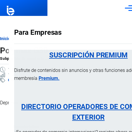
Pasar al contenido principal
Men
Para Empresas
Ruta
Inicio
Subpartidas Arancelarias
Polymax G30
de
SUSCRIPCIÓN PREMIUM
Subpartida Arancelaria
por
Importaciones …
, 2 Abril, 2025
navegación
1 MINUTO
Disfrute de contenidos sin anuncios y otras funciones a
1 VISTAS
membresía
Premium.
Clasificación Arancelaria
Depresor liquido de especialidad.
DIRECTORIO OPERADORES DE CO
EXTERIOR
Característica