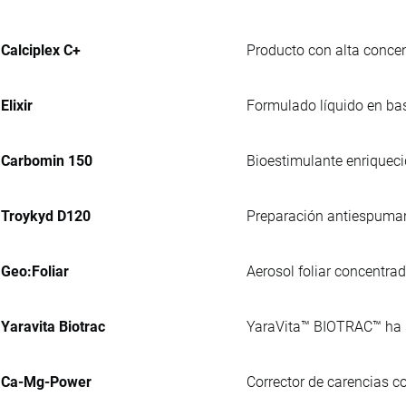
Calciplex C+
Producto con alta concen
Elixir
Formulado líquido en bas
Carbomin 150
Bioestimulante enriqueci
Troykyd D120
Preparación antiespumante
Geo:Foliar
Aerosol foliar concentra
Yaravita Biotrac
YaraVita™ BIOTRAC™ ha si
Ca-Mg-Power
Corrector de carencias c