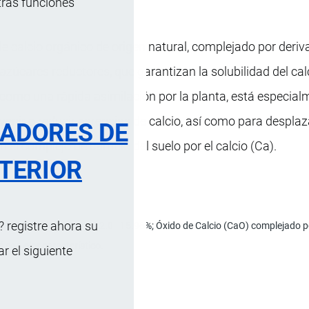
tras funciones
e calcio orgánico de origen natural, complejado por deri
zúcares reductores, que garantizan la solubilidad del calc
 como una rápida asimilación por la planta, está especial
enir o reducir carencias de calcio, así como para desplaz
RADORES DE
n el complejo de cambio del suelo por el calcio (Ca).
TERIOR
 registre ahora su
(CaO) soluble en agua: 12.0 - 15.96%; Óxido de Calcio (CaO) complejado po
é con olor característico.
 el siguiente