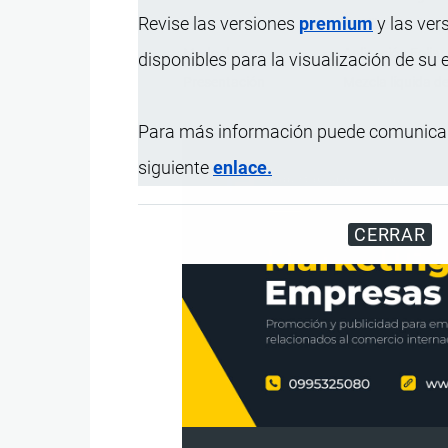
Revise las versiones
premium
y las ver
Uso
Fertilizante de us
Modo de uso
Aplicación Foliar
disponibles para la visualización de su
Presentación
Mezcla líquida d
Para más información puede comunicar
siguiente
enlace.
CERRAR