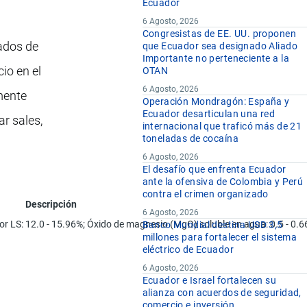
Ecuador
6 Agosto, 2026
Congresistas de EE. UU. proponen
vados de
que Ecuador sea designado Aliado
Importante no perteneciente a la
io en el
OTAN
6 Agosto, 2026
mente
Operación Mondragón: España y
Ecuador desarticulan una red
ar sales,
internacional que traficó más de 21
toneladas de cocaína
6 Agosto, 2026
El desafío que enfrenta Ecuador
ante la ofensiva de Colombia y Perú
contra el crimen organizado
Descripción
6 Agosto, 2026
r LS: 12.0 - 15.96%; Óxido de magnesio (MgO) soluble en agua: 0.5 - 0.66%
Banco Mundial destina USD 3,5
millones para fortalecer el sistema
eléctrico de Ecuador
6 Agosto, 2026
Ecuador e Israel fortalecen su
alianza con acuerdos de seguridad,
comercio e inversión