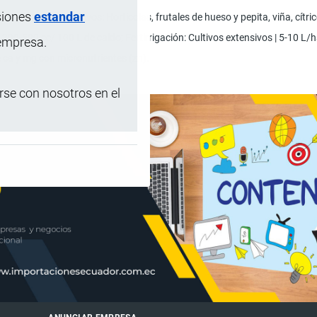
siones
estandar
o agrícola para cultivos: Hortícolas, frutales de hueso y pepita, viña, cítri
: 300-500 cc/ 100 L de caldo; Fertirrigación: Cultivos extensivos | 5-10 L/h
 empresa.
e ca y mg con micronutrientes (zn).
se con nosotros en el