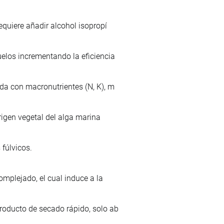
equiere añadir alcohol isopropí
uelos incrementando la eficiencia
da con macronutrientes (N, K), m
rigen vegetal del alga marina
fúlvicos.
omplejado, el cual induce a la
roducto de secado rápido, solo ab