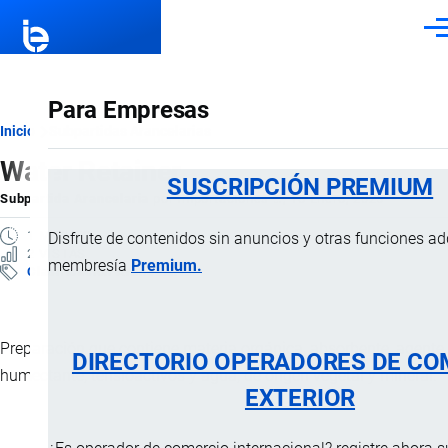
Pasar al contenido principal
Men
Para Empresas
Ruta
Inicio
Subpartidas Arancelarias
Water Retainer
de
SUSCRIPCIÓN PREMIUM
Subpartida Arancelaria
por
Importaciones …
, 18 Enero, 2025
navegación
1 MINUTO
Disfrute de contenidos sin anuncios y otras funciones a
2 VISTAS
membresía
Premium.
Clasificación Arancelaria
Preparación que contiene materia orgánica, absorbente, agente
DIRECTORIO OPERADORES DE CO
humectante, tensioactivos y agua; de origen vegetal y mineral.
EXTERIOR