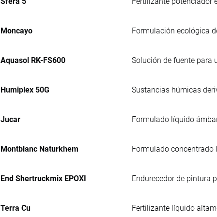
Sfera 5
Fertilizante potenciador
Moncayo
Formulación ecológica de
Aquasol RK-FS600
Solución de fuente para u
Humiplex 50G
Sustancias húmicas deriv
Jucar
Formulado líquido ámbar, 
Montblanc Naturkhem
Formulado concentrado lí
End Shertruckmix EPOXI
Endurecedor de pintura p
Terra Cu
Fertilizante líquido alta