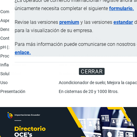
¿Es operador de comercio internacional? registre ahora 
Característica
únicamente necesita completar el siguiente
formulario.
Composición
Lactato de calcio (CAS 814-80-2); Fe2O3 
Aspecto físico
Líquido de color marrón con olor caracterí
Revise las versiones
premium
y las versiones
estandar
d
Densidad (± 0.5)
1.32 kg/dm3
para la visualización de su empresa.
Contenido materia (% en peso)
Seca: 70; Orgánica 50.
Para más información puede comunicarse con nosotros e
pH (± 0.5)
7
enlace.
Proceso de elaboración
El proceso de elaboración consta de añad
Inflamabilidad
No inflamable.
CERRAR
Solubilidad
Soluble en agua.
Uso
Acondicionador de suelo; Mejora la capaci
Presentación
En cisternas de 20 y 1000 litros.