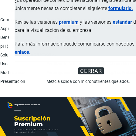
¿Es operador de comercio internacional? registre ahora 
únicamente necesita completar el siguiente
formulario.
Característica
Composición
Boro (B) soluble en agua: 0.65%; Cobre (Cu) sol
Revise las versiones
premium
y las versiones
estandar
d
Aspecto físico
Sólido micro granulado color verde con olor inap
para la visualización de su empresa.
Densidad
450 - 650 kg/m3
Para más información puede comunicarse con nosotros e
pH (1% agua)
2.5 - 4.0
enlace.
Solubilidad (agua 25 ºC)
90 g/L
Uso
Fertilizante foliar de uso agrícola; Abono hidros
CERRAR
Modo de uso
Fertirrigación: Cereales y maiz | 1 kg/ha, Frutale
Presentación
Mezcla sólida con micronutrientes quelados.