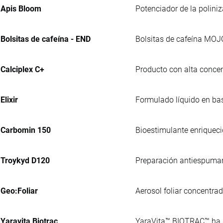
Apis Bloom
Potenciador de la polini
Bolsitas de cafeína - END
Bolsitas de cafeína MOJ
Calciplex C+
Producto con alta concen
Elixir
Formulado líquido en bas
Carbomin 150
Bioestimulante enriqueci
Troykyd D120
Preparación antiespumante
Geo:Foliar
Aerosol foliar concentra
Yaravita Biotrac
YaraVita™ BIOTRAC™ ha si