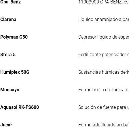
Opa-Benz
11003900 OPA-BENZ, es u
Clarena
Líquido anaranjado a bas
Polymax G30
Depresor liquido de espec
Sfera 5
Fertilizante potenciador
Humiplex 50G
Sustancias húmicas deriv
Moncayo
Formulación ecológica de
Aquasol RK-FS600
Solución de fuente para u
Jucar
Formulado líquido ámbar, 