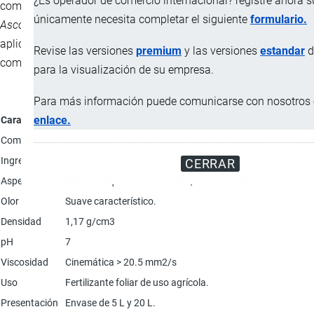
¿Es operador de comercio internacional? registre ahora 
compuestos bioestimulantes, los mismos que son derivados de
únicamente necesita completar el siguiente
formulario.
Ascophyllum Nodosum,
completamente formulado para su
aplicación foliar, presenta una muy buena miscibilidad y
Revise las versiones
premium
y las versiones
estandar
d
compatibilidad en tanque.
para la visualización de su empresa.
Para más información puede comunicarse con nosotros e
enlace.
Característica
Composición
Nitrógeno (N) 6.5%; Potasio (K2O) 2.7%; Boro (B) 1.3%; 
Ingredientes
Ácido ortoborico, composto con 2 aminoetanol (CAS 26038-8
CERRAR
Aspecto físico
Solución liquida concentrada, color marrón.
Olor
Suave característico.
Densidad
1,17 g/cm3
pH
7
Viscosidad
Cinemática > 20.5 mm2/s
Uso
Fertilizante foliar de uso agrícola.
Presentación
Envase de 5 L y 20 L.