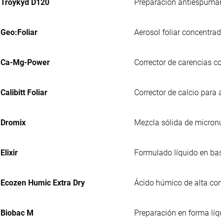
Troykyd D120
Preparación antiespumante
Geo:Foliar
Aerosol foliar concentra
Ca-Mg-Power
Corrector de carencias c
Calibitt Foliar
Corrector de calcio para a
Dromix
Mezcla sólida de micronu
Elixir
Formulado líquido en bas
Ecozen Humic Extra Dry
Ácido húmico de alta con
Biobac M
Preparación en forma líq