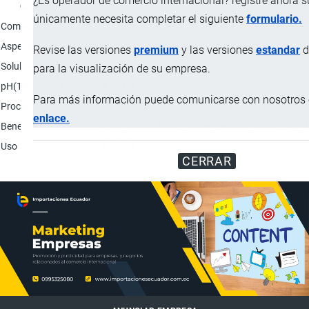
¿Es operador de comercio internacional? registre ahora 
Característica
únicamente necesita completar el siguiente
formulario.
Composición
Ácidos húmicos de leonardita: Óxido de potasio (
Aspecto físico
Sólido en escamas color negro, inodoro.
Revise las versiones
premium
y las versiones
estandar
d
Solubilidad
> 99.8%
para la visualización de su empresa.
pH(1% a 20°C)
9.5 (±1)
Para más información puede comunicarse con nosotros e
Proceso de elaboración
La producción del humato de potasio se realiza m
enlace.
Beneficios
Activador de fertilidad del suelo y la microbiota;
Uso
Agrícola.
CERRAR