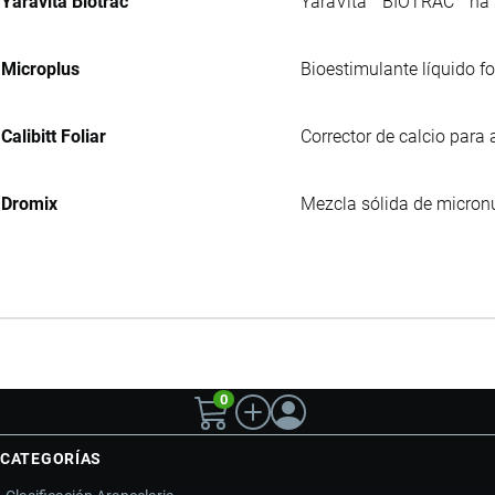
Yaravita Biotrac
YaraVita™ BIOTRAC™ ha si
Microplus
Bioestimulante líquido 
Calibitt Foliar
Corrector de calcio para a
Dromix
Mezcla sólida de micronu
0
CATEGORÍAS