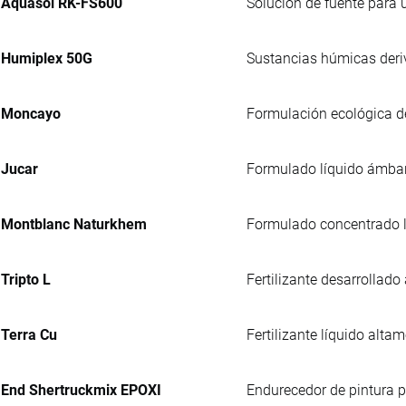
Aquasol RK-FS600
Solución de fuente para u
Humiplex 50G
Sustancias húmicas deriv
Moncayo
Formulación ecológica de
Jucar
Formulado líquido ámbar, 
Montblanc Naturkhem
Formulado concentrado lí
Tripto L
Fertilizante desarrollado
Terra Cu
Fertilizante líquido alta
End Shertruckmix EPOXI
Endurecedor de pintura p