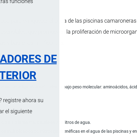
tras funciones
izada para enriquecer el agua de las piscinas camaroneras
 esenciales, que promueven la proliferación de microorg
s y bacterias nitrificantes.
RADORES DE
TERIOR
ue contiene ligandos naturales de bajo peso molecular: aminoácidos, áci
 registre ahora su
 el siguiente
 0,5 a 1,5 litros /ha, diluido en 250 litros de agua.
 de multiplicación de microalgas benéficas en el agua de las piscinas y en 