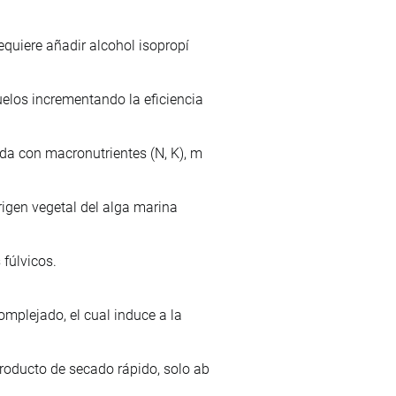
equiere añadir alcohol isopropí
uelos incrementando la eficiencia
da con macronutrientes (N, K), m
rigen vegetal del alga marina
fúlvicos.
omplejado, el cual induce a la
roducto de secado rápido, solo ab