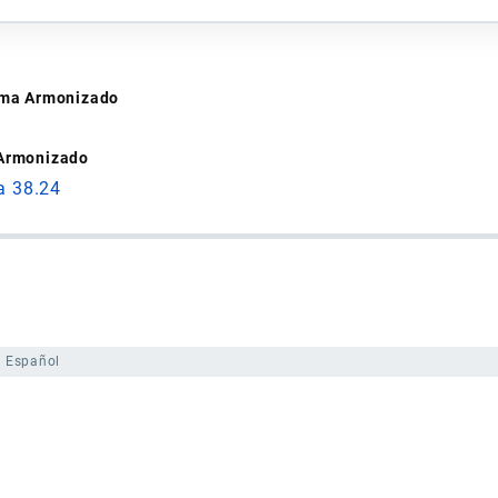
tema Armonizado
 Armonizado
a 38.24
Español