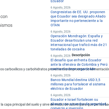
Ecuador
6 Agosto, 2026
Congresistas de EE. UU. proponen
 con
que Ecuador sea designado Aliado
Importante no perteneciente a la
anismos
OTAN
6 Agosto, 2026
Operación Mondragón: España y
Ecuador desarticulan una red
internacional que traficó más de 21
toneladas de cocaína
Descripción
6 Agosto, 2026
El desafío que enfrenta Ecuador
ante la ofensiva de Colombia y Perú
contra el crimen organizado
dos carboxílicos y carbohidratos provenientes de proceso de fermentaci
6 Agosto, 2026
Banco Mundial destina USD 3,5
millones para fortalecer el sistema
eléctrico de Ecuador
6 Agosto, 2026
Ecuador e Israel fortalecen su
alianza con acuerdos de seguridad,
la capa principal del suelo y sirve de medio de cultivo para que ciertas ba
comercio e inversión