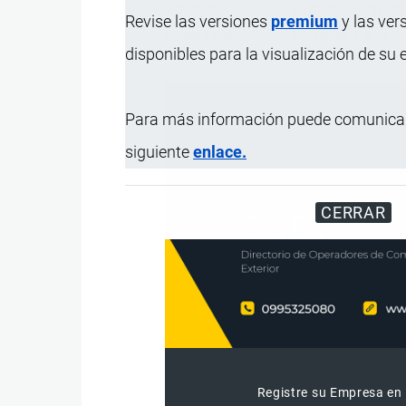
Beneficios
La fracción orgánica
Revise las versiones
premium
y las ver
Presentación
Envase de 5 litros.
disponibles para la visualización de su
Para más información puede comunicar
siguiente
enlace.
CERRAR
Registre su Empresa en 