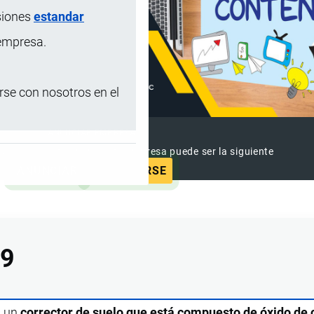
siones
estandar
 empresa.
se con nosotros en el
ANUNCIAR EMPRESA
 ya vieron este anuncio, tu empresa puede ser la siguiente
ANUNCIAR
SUSCRIBIRSE
99
s un
corrector de suelo que está compuesto de óxido de 