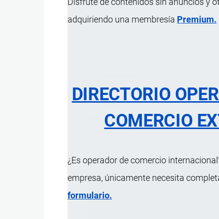
Disfrute de contenidos sin anuncios y o
adquiriendo una membresía
Premium.
Corrector de calcio para aplicación
Característica
DIRECTORIO OPE
Beneficios
El Calcio es un element
Composición (p/p)
Cao soluble en agua: 33
COMERCIO EX
Uso
En la agricultura para a
Presentación
Cajas de 10 kilogramos 
¿Es operador de comercio internacional?
empresa, únicamente necesita completar
formulario.