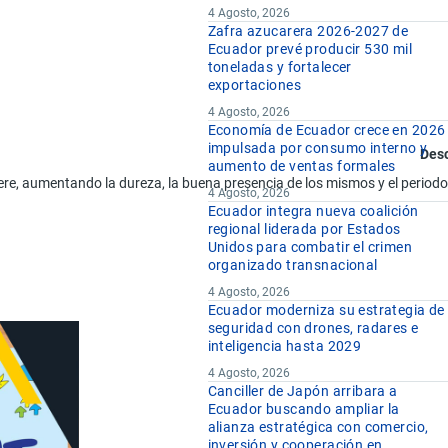
4 Agosto, 2026
Zafra azucarera 2026-2027 de
Ecuador prevé producir 530 mil
toneladas y fortalecer
exportaciones
4 Agosto, 2026
Economía de Ecuador crece en 2026
impulsada por consumo interno y
Desc
aumento de ventas formales
efiere, aumentando la dureza, la buena presencia de los mismos y el perio
4 Agosto, 2026
Ecuador integra nueva coalición
regional liderada por Estados
Unidos para combatir el crimen
organizado transnacional
4 Agosto, 2026
Ecuador moderniza su estrategia de
seguridad con drones, radares e
inteligencia hasta 2029
4 Agosto, 2026
Canciller de Japón arribara a
Ecuador buscando ampliar la
alianza estratégica con comercio,
inversión y cooperación en