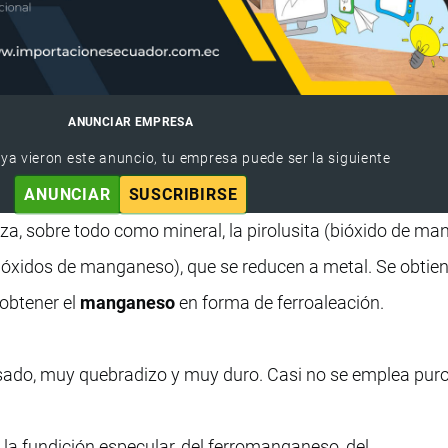
ANUNCIAR EMPRESA
 ya vieron este anuncio, tu empresa puede ser la siguiente
ANUNCIAR
SUSCRIBIRSE
iza, sobre todo como mineral, la pirolusita (bióxido de ma
uióxidos de manganeso), que se reducen a metal. Se obtie
 obtener el
manganeso
en forma de ferroaleación.
sado, muy quebradizo y muy duro. Casi no se emplea puro
la fundición especular, del ferromanganeso, del