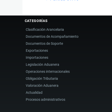
de
Book
para
CATEGORÍAS
Partida
Clasificación Arancelaria
81.11
Documentos de Acompañamiento
Documentos de Soporte
Exportaciones
Importaciones
Legislación Aduanera
Operaciones internacionales
Obligación Tributaria
Valoración Aduanera
Actualidad
Procesos administrativos