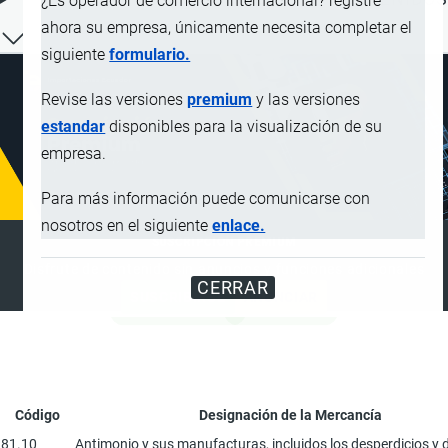
¿Es operador de comercio internacional? registre
ahora su empresa, únicamente necesita completar el
siguiente
formulario.
Revise las versiones
premium
y las versiones
estandar
disponibles para la visualización de su
empresa.
Para más información puede comunicarse con
nosotros en el siguiente
enlace.
SUSCRIPCIÓN PREMIUM
Disfrute de contenido sin anuncios y funciones adicionales
CERRAR
SUSCRIBIRSE
ANUNCIAR
Código
Designación de la Mercancía
81.10
Antimonio y sus manufacturas, incluidos los desperdicios y