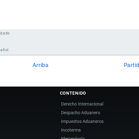
izado
pañol
Arriba
Parti
CONTENIDO
Derecho Internacional
Despacho Aduanero
Impuestos Aduaneros
Incoterms
Merceología