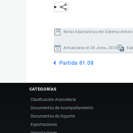
Notas Explicativas del Sistema Armon
Actualizado el 28 Junio, 2025
Es
Enlaces
Partida 81.08
transversales
de
Book
para
CATEGORÍAS
Partida
Clasificación Arancelaria
81.09
Documentos de Acompañamiento
Documentos de Soporte
Exportaciones
Importaciones