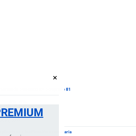
×
rmonizado
Sección XV
Capítulo 81
1.08
PREMIUM
 Julio, 2024
xplicativas
Clasificación Arancelaria