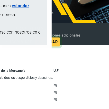
siones
estandar
 empresa.
SUSCRIPCIÓN PREMIUM
se con nosotros en el
e contenido sin anuncios y funciones adicionales
SUSCRIBIRSE
ANUNCIAR
 de la Mercancía
U.F
cluidos los desperdicios y desechos.
kg
kg
kg