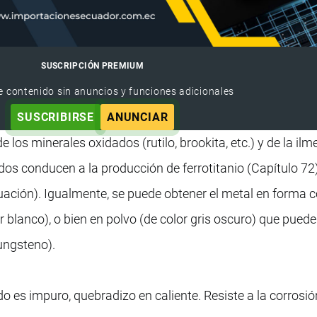
SUSCRIPCIÓN PREMIUM
e contenido sin anuncios y funciones adicionales
SUSCRIBIRSE
ANUNCIAR
 los minerales oxidados (rutilo, brookita, etc.) y de la ilm
dos conducen a la producción de ferrotitanio (Capítulo 72
nuación). Igualmente, se puede obtener el metal en forma
or blanco), o bien en polvo (de color gris oscuro) que puede
ungsteno).
do es impuro, quebradizo en caliente. Resiste a la corrosió