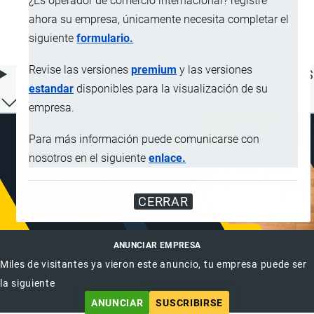
¿Es operador de comercio internacional? registre
similares para fregar, lustrar o usos
ahora su empresa, únicamente necesita completar el
análogos, de cobre
siguiente
formulario.
Revise las versiones
premium
y las versiones
ÍNDICE DE CONTENIDOS
estandar
disponibles para la visualización de su
empresa.
Para más información puede comunicarse con
nosotros en el siguiente
enlace.
CERRAR
ANUNCIAR EMPRESA
Miles de visitantes ya vieron este anuncio, tu empresa puede ser
la siguiente
ANUNCIAR
SUSCRIBIRSE