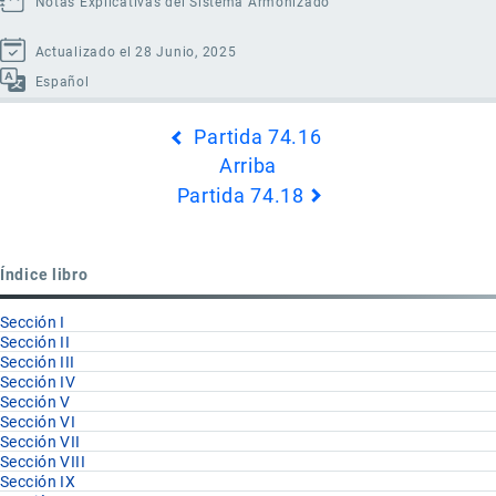
Notas Explicativas del Sistema Armonizado
Actualizado el 28 Junio, 2025
Español
Enlaces
Partida 74.16
transversales
Arriba
de
Partida 74.18
Book
para
Partida
Índice libro
74.17
Sección I
Sección II
Sección III
Sección IV
Sección V
Sección VI
Sección VII
Sección VIII
Sección IX