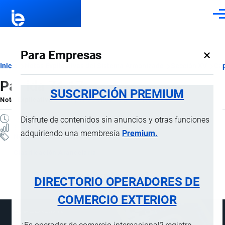
Pasar al contenido principal
Men
×
Para Empresas
Ruta
Inicio
Notas Explicativas del Sistema Armonizado
Sección XV
Cap
Partida 74.17
de
SUSCRIPCIÓN PREMIUM
Nota Explicativa
por
Importaciones …
, 21 Julio, 2024
navegación
1 MINUTO
Disfrute de contenidos sin anuncios y otras funciones
3 VISTAS
adquiriendo una membresía
Premium.
Notas Explicativas
Clasificación Arancelaria
74.17 [74.17]
DIRECTORIO OPERADORES DE
COMERCIO EXTERIOR