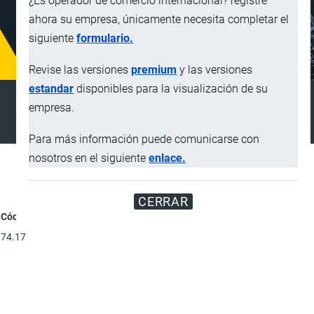
¿Es operador de comercio internacional? registre
ahora su empresa, únicamente necesita completar el
siguiente
formulario.
Revise las versiones
premium
y las versiones
estandar
disponibles para la visualización de su
SUSCRIPCIÓN PREMIUM
empresa.
Disfrute de contenido sin anuncios y funciones adicionales
SUSCRIBIRSE
ANUNCIAR
Para más información puede comunicarse con
nosotros en el siguiente
enlace.
CERRAR
Código
Designación de la Mercancía
U.F
74.17