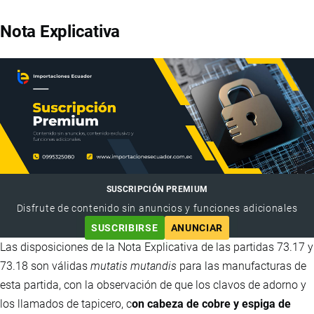
Nota Explicativa
SUSCRIPCIÓN PREMIUM
Disfrute de contenido sin anuncios y funciones adicionales
SUSCRIBIRSE
ANUNCIAR
Las disposiciones de la Nota Explicativa de las partidas 73.17 y
73.18 son válidas
mutatis mutandis
para las manufacturas de
esta partida, con la observación de que los clavos de adorno y
los llamados de tapicero, c
on cabeza de cobre y espiga de