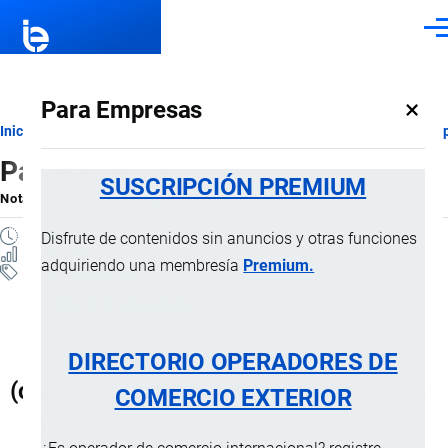
Pasar al contenido principal
Men
×
Para Empresas
Ruta
Inicio
Notas Explicativas del Sistema Armonizado
Sección XV
Cap
Partida 74.15
de
SUSCRIPCIÓN PREMIUM
Nota Explicativa
por
Importaciones …
, 21 Julio, 2024
navegación
1 MINUTO
Disfrute de contenidos sin anuncios y otras funciones
1 VISTAS
adquiriendo una membresía
Premium.
Notas Explicativas
Clasificación Arancelaria
74.15 Puntas, clavos, chinchetas
DIRECTORIO OPERADORES DE
(chinches), grapas apuntadas y artículos
COMERCIO EXTERIOR
similares, de cobre, o con espiga de