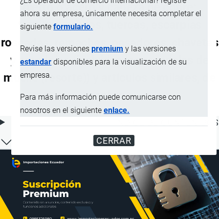
¿Es operador de comercio internacional? registre
hierro o acero y cabeza de cobre;
ahora su empresa, únicamente necesita completar el
tornillos, pernos, tuercas, escarpias
siguiente
formulario.
roscadas, remaches, pasadores, chavetas
Revise las versiones
premium
y las versiones
y arandelas (incluidas las arandelas de
estandar
disponibles para la visualización de su
empresa.
muelle (resorte)) y artículos similares, de
cobre
Para más información puede comunicarse con
nosotros en el siguiente
enlace.
ÍNDICE DE CONTENIDOS
CERRAR