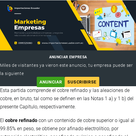
ANUNCIAR EMPRESA
Miles de visitantes ya vieron este anuncio, tu empresa puede ser
la siguiente
ANUNCIAR
SUSCRIBIRSE
Esta partida comprende el cobre refinado y las aleaciones de
cobre, en bruto, tal como se definen en las Notas 1 a) y 1 b) del
presente Capítulo, respectivamente.
El
cobre refinado
con un contenido de cobre superior o igual al
99.85% en peso, se obtiene por afinado electrolítico, por