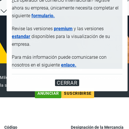
¿Es operador de comercio internacional? registre
ahora su empresa, únicamente necesita completar el
siguiente
formulario.
Revise las versiones
premium
y las versiones
estandar
disponibles para la visualización de su
empresa.
Para más información puede comunicarse con
nosotros en el siguiente
enlace.
ANUNCIAR EMPRESA
Miles de visitantes ya vieron este anuncio, tu empresa puede ser
CERRAR
la siguiente
ANUNCIAR
SUSCRIBIRSE
Código
Designación de la Mercancía