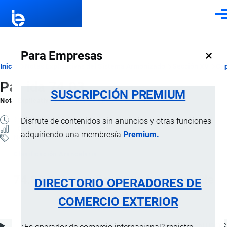
Pasar al contenido principal
Men
×
Para Empresas
Ruta
Inicio
Notas Explicativas del Sistema Armonizado
Sección XV
Cap
Partida 74.03
de
SUSCRIPCIÓN PREMIUM
Nota Explicativa
por
Importaciones …
, 21 Julio, 2024
navegación
3 MINUTOS
Disfrute de contenidos sin anuncios y otras funciones
10 VISTAS
adquiriendo una membresía
Premium.
Notas Explicativas
Clasificación Arancelaria
74.03 Cobre refinado y aleaciones de
DIRECTORIO OPERADORES DE
cobre, en bruto
COMERCIO EXTERIOR
ÍNDICE DE CONTENIDOS