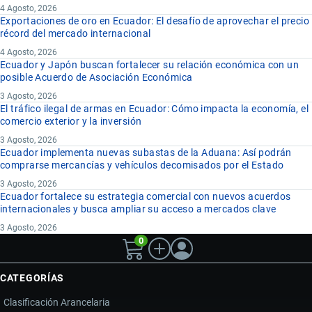
4 Agosto, 2026
Exportaciones de oro en Ecuador: El desafío de aprovechar el precio
récord del mercado internacional
4 Agosto, 2026
Ecuador y Japón buscan fortalecer su relación económica con un
posible Acuerdo de Asociación Económica
3 Agosto, 2026
El tráfico ilegal de armas en Ecuador: Cómo impacta la economía, el
comercio exterior y la inversión
3 Agosto, 2026
Ecuador implementa nuevas subastas de la Aduana: Así podrán
comprarse mercancías y vehículos decomisados por el Estado
3 Agosto, 2026
Ecuador fortalece su estrategia comercial con nuevos acuerdos
internacionales y busca ampliar su acceso a mercados clave
3 Agosto, 2026
0
CATEGORÍAS
Clasificación Arancelaria