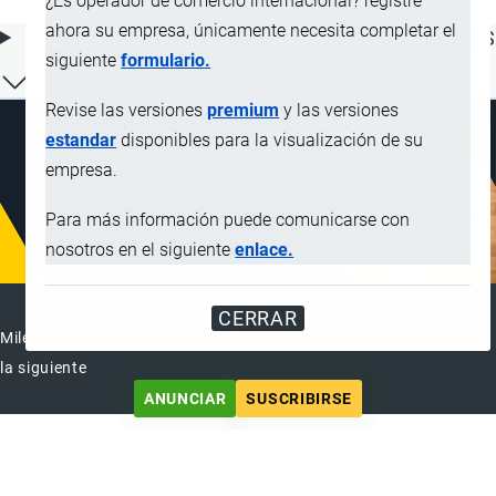
¿Es operador de comercio internacional? registre
ahora su empresa, únicamente necesita completar el
ÍNDICE DE CONTENIDOS
siguiente
formulario.
Revise las versiones
premium
y las versiones
estandar
disponibles para la visualización de su
empresa.
Para más información puede comunicarse con
nosotros en el siguiente
enlace.
ANUNCIAR EMPRESA
CERRAR
Miles de visitantes ya vieron este anuncio, tu empresa puede ser
la siguiente
ANUNCIAR
SUSCRIBIRSE