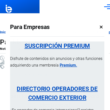
Pasar al contenido principal
Men
×
Para Empresas
Ruta
Inicio
Notas Explicativas del Sistema Armonizado
Sección XV
Cap
Partida 74.13
de
SUSCRIPCIÓN PREMIUM
Nota Explicativa
por
Importaciones …
, 21 Julio, 2024
navegación
1 MINUTO
Disfrute de contenidos sin anuncios y otras funciones
3 VISTAS
adquiriendo una membresía
Premium.
Notas Explicativas
Clasificación Arancelaria
74.13 Cables, trenzas y artículos
DIRECTORIO OPERADORES DE
similares, de cobre, sin aislar para
COMERCIO EXTERIOR
electricidad