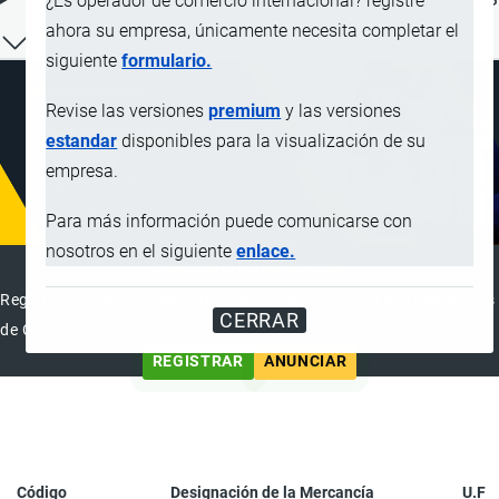
¿Es operador de comercio internacional? registre
ahora su empresa, únicamente necesita completar el
siguiente
formulario.
Revise las versiones
premium
y las versiones
estandar
disponibles para la visualización de su
empresa.
Para más información puede comunicarse con
nosotros en el siguiente
enlace.
DIRECTORIO INTERNACIONAL
Registre su Empresa en el Directorio Internacional de Operadores
CERRAR
de Comercio Exterior
REGISTRAR
ANUNCIAR
Código
Designación de la Mercancía
U.F