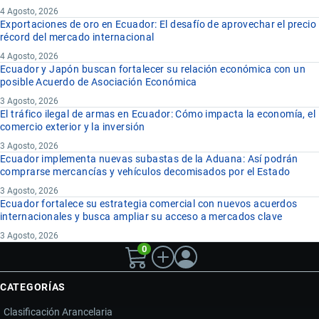
4 Agosto, 2026
Exportaciones de oro en Ecuador: El desafío de aprovechar el precio
récord del mercado internacional
4 Agosto, 2026
Ecuador y Japón buscan fortalecer su relación económica con un
posible Acuerdo de Asociación Económica
3 Agosto, 2026
El tráfico ilegal de armas en Ecuador: Cómo impacta la economía, el
comercio exterior y la inversión
3 Agosto, 2026
Ecuador implementa nuevas subastas de la Aduana: Así podrán
comprarse mercancías y vehículos decomisados por el Estado
3 Agosto, 2026
Ecuador fortalece su estrategia comercial con nuevos acuerdos
internacionales y busca ampliar su acceso a mercados clave
3 Agosto, 2026
0
CATEGORÍAS
Clasificación Arancelaria