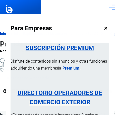
Pasar al contenido principal
Men
×
Para Empresas
Ruta
Inicio
Notas Explicativas del Sistema Armonizado
Sección XIII
Ca
Partida 69.06
de
SUSCRIPCIÓN PREMIUM
Nota Explicativa
por
Importaciones …
, 20 Julio, 2024
navegación
2 MINUTOS
Disfrute de contenidos sin anuncios y otras funciones
2 VISTAS
adquiriendo una membresía
Premium.
Notas Explicativas
Clasificación Arancelaria
69.06 Tubos, canalones y accesorios de
DIRECTORIO OPERADORES DE
tubería, de cerámica
COMERCIO EXTERIOR
ÍNDICE DE CONTENIDOS