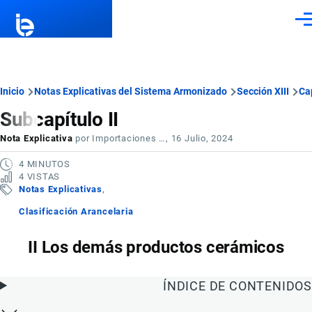
Pasar al contenido principal
Men
Ruta
Inicio
Notas Explicativas del Sistema Armonizado
Sección XIII
Ca
Subcapítulo II
de
Nota Explicativa
por
Importaciones …
, 16 Julio, 2024
navegación
4 MINUTOS
4 VISTAS
Notas Explicativas
Clasificación Arancelaria
II Los demás productos cerámicos
ÍNDICE DE CONTENIDOS