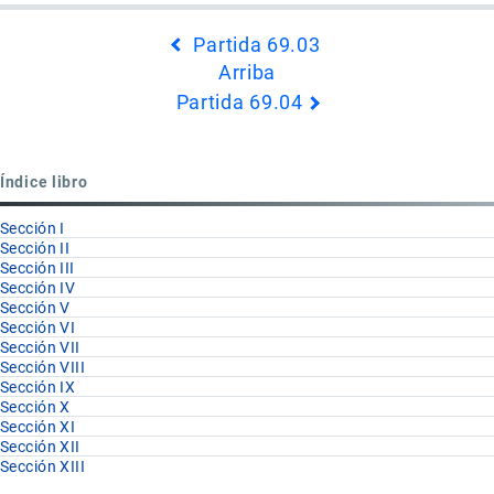
Enlaces
Partida 69.03
transversales
Arriba
de
Partida 69.04
Book
para
Subcapítulo
Índice libro
II
Sección I
Sección II
Sección III
Sección IV
Sección V
Sección VI
Sección VII
Sección VIII
Sección IX
Sección X
Sección XI
Sección XII
Sección XIII