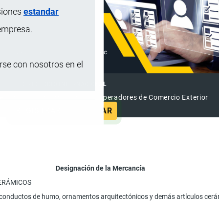
siones
estandar
 empresa.
se con nosotros en el
DIRECTORIO INTERNACIONAL
el Directorio Internacional de Operadores de Comercio Exterior
REGISTRAR
ANUNCIAR
Designación de la Mercancía
CERÁMICOS
 conductos de humo, ornamentos arquitectónicos y demás artículos cerá