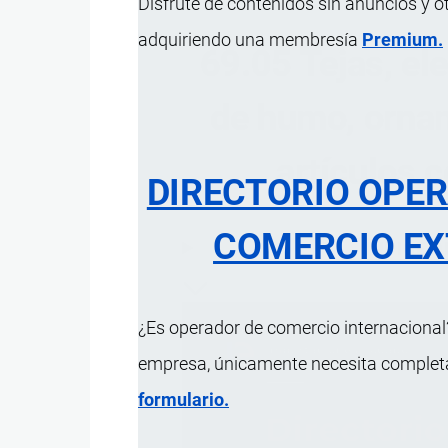
Disfrute de contenidos sin anuncios y o
adquiriendo una membresía
Premium.
69.05 Tejas, e
de humo, orna
artículos 
DIRECTORIO OPE
COMERCIO EX
ÍNDICE 
¿Es operador de comercio internacional?
empresa, únicamente necesita completar
formulario.