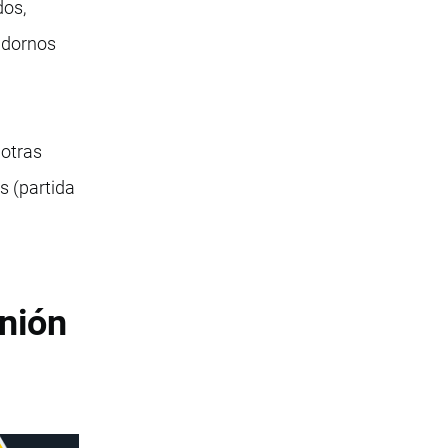
dos,
adornos
 otras
s (partida
nión