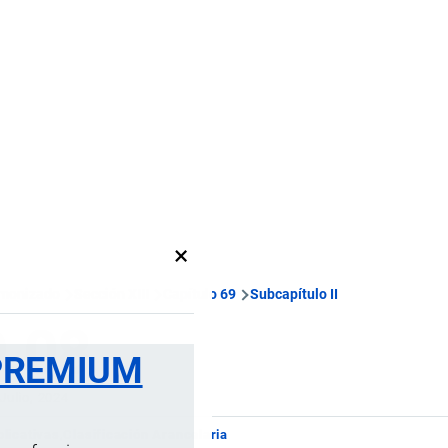
×
rmonizado
Sección XIII
Capítulo 69
Subcapítulo II
9.08
PREMIUM
 Julio, 2024
licativas
Clasificación Arancelaria