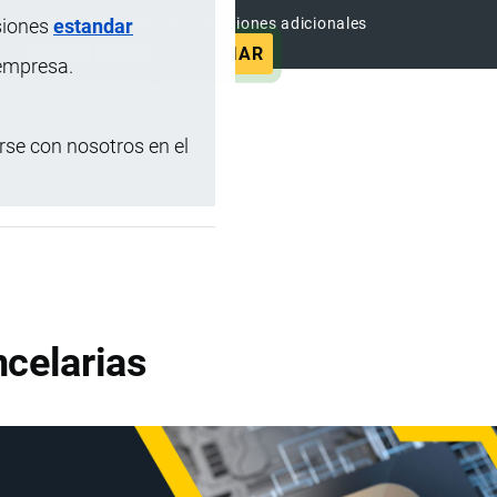
siones
estandar
e contenido sin anuncios y funciones adicionales
SUSCRIBIRSE
ANUNCIAR
 empresa.
se con nosotros en el
celarias