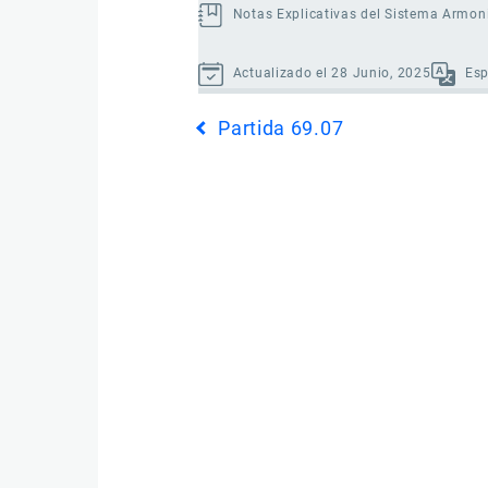
Notas Explicativas del Sistema Armon
Actualizado el 28 Junio, 2025
Es
Enlaces
Partida 69.07
transversales
de
Book
para
Partida
69.08