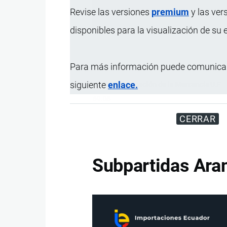
Revise las versiones
premium
y las ver
Disfrute d
disponibles para la visualización de su
Para más información puede comunicar
siguiente
enlace.
Código
Designación de la Mercancía
U.F
69.08
CERRAR
Subpartidas Aran