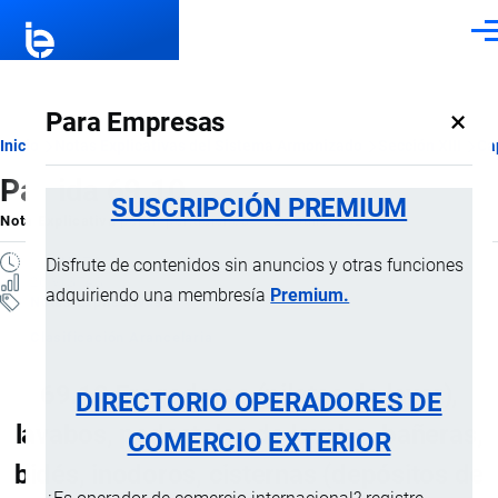
Pasar al contenido principal
Men
×
Para Empresas
Ruta
Inicio
Notas Explicativas del Sistema Armonizado
Sección XIII
Ca
Partida 69.10
de
SUSCRIPCIÓN PREMIUM
Nota Explicativa
por
Importaciones …
, 20 Julio, 2024
navegación
1 MINUTO
Disfrute de contenidos sin anuncios y otras funciones
26 VISTAS
adquiriendo una membresía
Premium.
Notas Explicativas
Clasificación Arancelaria
69.10 Fregaderos (piletas de lavar),
DIRECTORIO OPERADORES DE
lavabos, pedestales de lavabo, bañeras,
COMERCIO EXTERIOR
bidés, inodoros, cisternas (depósitos de