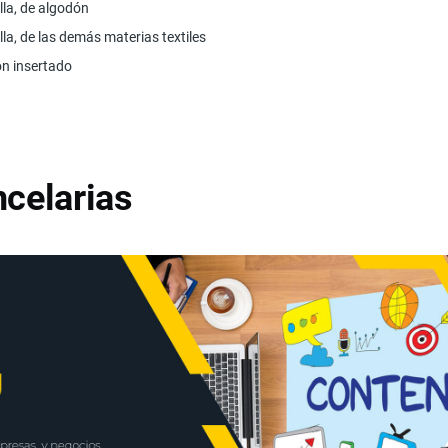
alla, de algodón
alla, de las demás materias textiles
ón insertado
celarias