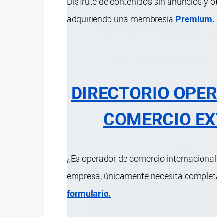
Disfrute de contenidos sin anuncios y o
adquiriendo una membresía
Premium.
58.02 Tejidos co
los productos 
textiles con
DIRECTORIO OPE
produc
COMERCIO EX
ÍNDICE 
¿Es operador de comercio internacional?
empresa, únicamente necesita completar
formulario.