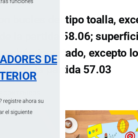
tras funciones
n bucles del tipo toalla, exc
de la partida 58.06; superfic
 mechón insertado, excepto l
RADORES DE
tos de la partida 57.03
TERIOR
DE CONTENIDOS
 registre ahora su
 el siguiente