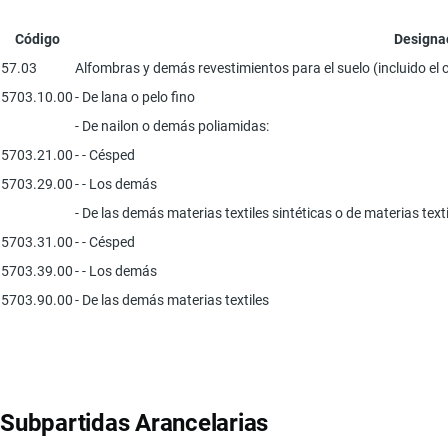
Código
Designa
57.03
Alfombras y demás revestimientos para el suelo (incluido el 
5703.10.00
- De lana o pelo fino
- De nailon o demás poliamidas:
5703.21.00
- - Césped
5703.29.00
- - Los demás
- De las demás materias textiles sintéticas o de materias textil
5703.31.00
- - Césped
5703.39.00
- - Los demás
5703.90.00
- De las demás materias textiles
Subpartidas Arancelarias