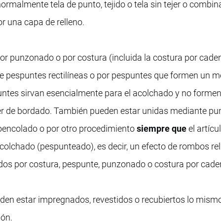
normalmente tela de punto, tejido o tela sin tejer o combi
r una capa de relleno.
or punzonado o por costura (incluida la costura por caden
de pespuntes rectilíneas o por pespuntes que formen un m
ntes sirvan esencialmente para el acolchado y no formen
cter de bordado. También pueden estar unidas mediante pu
oencolado o por otro procedimiento
siempre que
el artícu
olchado (pespunteado), es decir, un efecto de rombos re
dos por costura, pespunte, punzonado o costura por cade
den estar impregnados, revestidos o recubiertos lo mismo
ión.