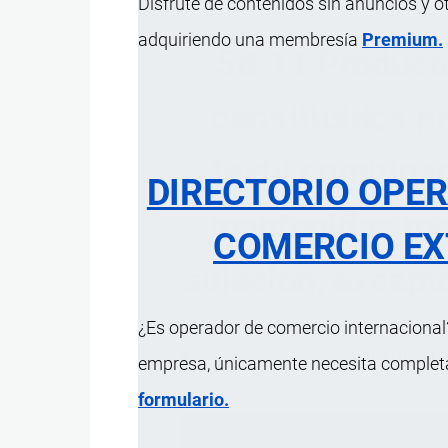
Disfrute de contenidos sin anuncios y o
adquiriendo una membresía
Premium.
58.11 Producto
constituidos p
textil combina
DIRECTORIO OPE
mantenidas me
COMERCIO EX
sujeción, except
¿Es operador de comercio internacional?
ÍNDICE 
empresa, únicamente necesita completar
formulario.