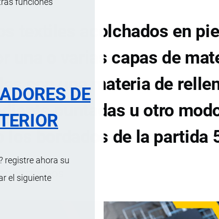
tras funciones
s textiles acolchados en pie
or una o varias capas de mat
das con una materia de relle
RADORES DE
diante puntadas u otro mod
TERIOR
o los bordados de la partida 
 registre ahora su
DE CONTENIDOS
 el siguiente