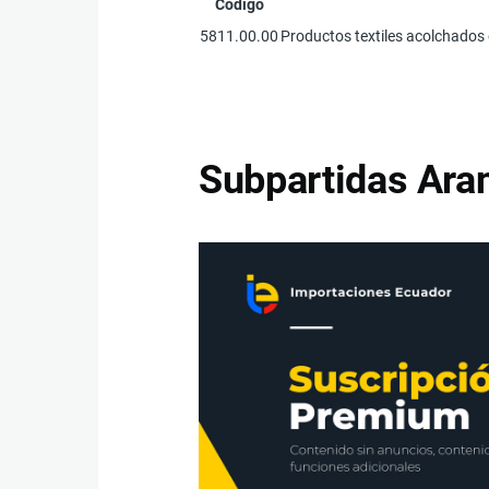
Código
5811.00.00
Productos textiles acolchados 
Subpartidas Aran