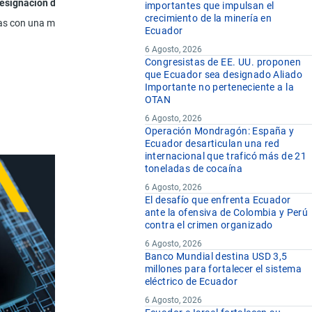
esignación de la Mercancía
importantes que impulsan el
crecimiento de la minería en
das con una materia de relleno y mantenidas mediante puntadas u otro mo
Ecuador
6 Agosto, 2026
Congresistas de EE. UU. proponen
que Ecuador sea designado Aliado
Importante no perteneciente a la
OTAN
6 Agosto, 2026
Operación Mondragón: España y
Ecuador desarticulan una red
internacional que traficó más de 21
toneladas de cocaína
6 Agosto, 2026
El desafío que enfrenta Ecuador
ante la ofensiva de Colombia y Perú
contra el crimen organizado
6 Agosto, 2026
Banco Mundial destina USD 3,5
millones para fortalecer el sistema
eléctrico de Ecuador
6 Agosto, 2026